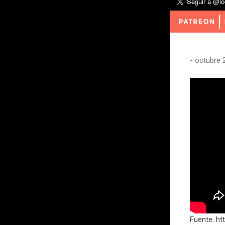
-
octubre 
Fuente: ht