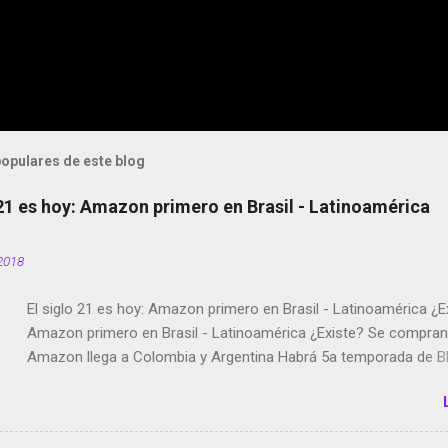
opulares de este blog
 21 es hoy: Amazon primero en Brasil - Latinoamérica
2018
El siglo 21 es hoy: Amazon primero en Brasil - Latinoamérica ¿E
Amazon primero en Brasil - Latinoamérica ¿Existe? Se compran 
Amazon llega a Colombia y Argentina Habrá 5a temporada de Bl
Twitter deja de verificar cuentas Responden los fotógrafos Bria
copyright en Instagram Música y vídeo selfies en la red social Ri
Scott saca a Kevin Spacey de su película Francisco regaña a lo