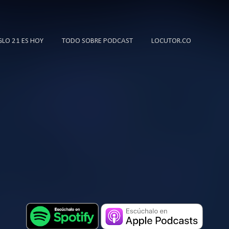
Ir al contenido principal
IGLO 21 ES HOY
TODO SOBRE PODCAST
LOCUTOR.CO