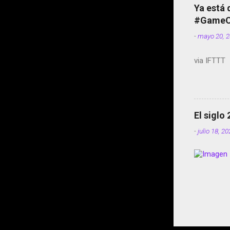
Ya está 
#GameOf
-
mayo 20, 
via IFTTT
El siglo
-
julio 18, 2