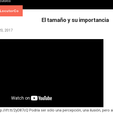
El tamaño y su importancia
20, 2017
tp://ift.tt/2yD87cQ Podría ser sólo una percepción, una ilusión, pero 