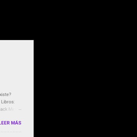
xiste?
Libros:
ack Mirror
n May y el
LEER MÁS
ddley
s que usan