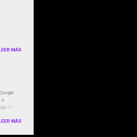
 StartUp
e siento
o/2z1UkPK
do
LEER MÁS
n Google
o o
ogle Maps.
ntidos uno
LEER MÁS
t, la
miento de
ugares