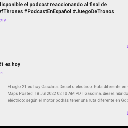
el smartphone en sus misas La serie de la Tierra Media GoBee -
disponible el podcast reaccionando al final de
de bicicletas de alquiler Stop Motion en Instagram Vodafone: m
Thrones #PodcastEnEspañol #JuegoDeTronos
tumbado. Amazon Music: Chingo yo, chingas tu... http://amzn.t
2019
Wifi en el avión #Jpod17 Live Photos en Google Photos Llegan
Partimos Dictados en Android El tamaño y su importancia...
 21 es hoy
022
El siglo 21 es hoy Gasolina, Diesel o eléctrico: Ruta diferente e
Maps Posted: 18 Jul 2022 02:10 AM PDT Gasolina, diesel, híbrid
eléctrico: según el motor podrás tener una ruta diferente en Go
Google Maps continúa evolucionando todos los días en dos se
de esos sentidos es lo que hacen los desarrolladores de Alphabe
compañía matriz de Google; y por el otro lado tenemos el creci
Google Maps con lo que informamos los usuarios reseñas del l