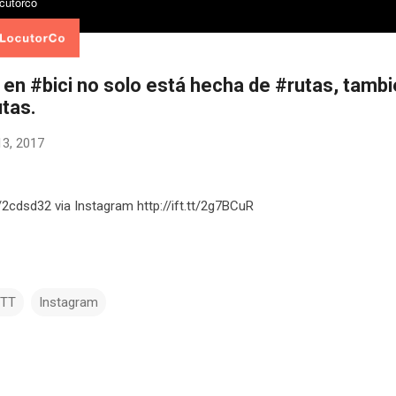
 en #bici no solo está hecha de #rutas, tamb
utas.
13, 2017
tt/2cdsd32 via Instagram http://ift.tt/2g7BCuR
TTT
Instagram