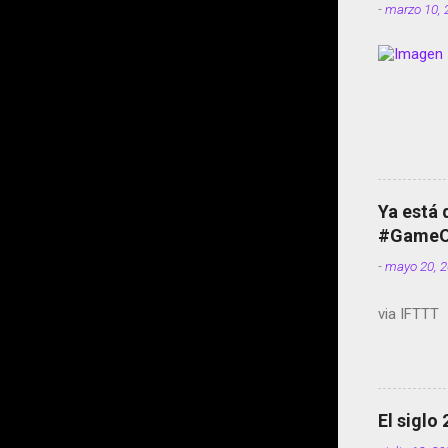
-
marzo 10, 
Ya está 
#GameOf
-
mayo 20, 
via IFTTT
El siglo