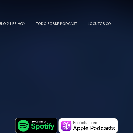
Ir al contenido principal
IGLO 21 ES HOY
TODO SOBRE PODCAST
LOCUTOR.CO