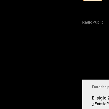
RadioPublic
Entradas p
El siglo
¿Existe?