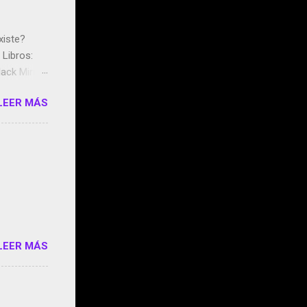
xiste?
Libros:
ack Mirror
n May y el
LEER MÁS
ddley
s que usan
 StartUp
e siento
o/2z1UkPK
do
LEER MÁS