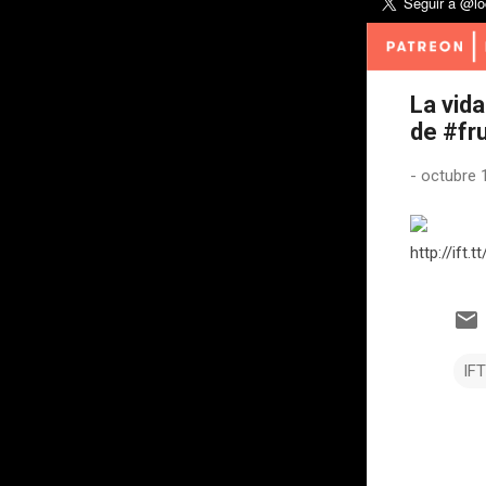
La vida
de #fr
-
octubre 
http://ift.
IF
C
o