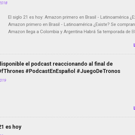
2018
El siglo 21 es hoy: Amazon primero en Brasil - Latinoamérica ¿E
Amazon primero en Brasil - Latinoamérica ¿Existe? Se compran 
Amazon llega a Colombia y Argentina Habrá 5a temporada de Bl
Twitter deja de verificar cuentas Responden los fotógrafos Bria
copyright en Instagram Música y vídeo selfies en la red social Ri
Scott saca a Kevin Spacey de su película Francisco regaña a lo
el smartphone en sus misas La serie de la Tierra Media GoBee -
disponible el podcast reaccionando al final de
de bicicletas de alquiler Stop Motion en Instagram Vodafone: m
Thrones #PodcastEnEspañol #JuegoDeTronos
tumbado. Amazon Music: Chingo yo, chingas tu... http://amzn.t
2019
Wifi en el avión #Jpod17 Live Photos en Google Photos Llegan
Partimos Dictados en Android El tamaño y su importancia...
 21 es hoy