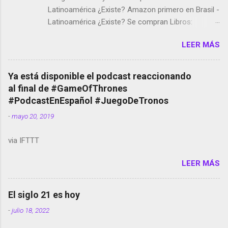
Latinoamérica ¿Existe? Amazon primero en Brasil -
Latinoamérica ¿Existe? Se compran Libros:
Amazon llega a Colombia y Argentina Habrá 5a
LEER MÁS
temporada de Black Mirror Twitter deja de verificar
cuentas Responden los fotógrafos Brian May y el
copyright en Instagram Música y vídeo selfies en la
Ya está disponible el podcast reaccionando
red social Riddley Scott saca a Kevin Spacey de su
al final de #GameOfThrones
película Francisco regaña a los que usan el
#PodcastEnEspañol #JuegoDeTronos
smartphone en sus misas La serie de la Tierra
-
mayo 20, 2019
Media GoBee - StartUp de bicicletas de alquiler
Stop Motion en Instagram Vodafone: me siento
via IFTTT
tumbado. Amazon Music: Chingo yo, chingas tu...
http://amzn.to/2z1UkPK Wifi en el avión #Jpod17
LEER MÁS
Live Photos en Google Photos Llegando Partimos
Dictados en Android El tamaño y su importancia...
El siglo 21 es hoy
-
julio 18, 2022