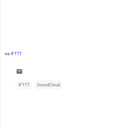
via
IFTTT
IFTTT
SoundCloud
C
o
m
e