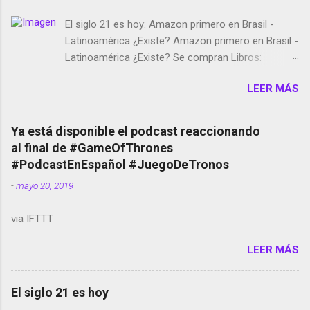
El siglo 21 es hoy: Amazon primero en Brasil -
Latinoamérica ¿Existe? Amazon primero en Brasil -
Latinoamérica ¿Existe? Se compran Libros:
Amazon llega a Colombia y Argentina Habrá 5a
LEER MÁS
temporada de Black Mirror Twitter deja de verificar
cuentas Responden los fotógrafos Brian May y el
copyright en Instagram Música y vídeo selfies en la
Ya está disponible el podcast reaccionando
red social Riddley Scott saca a Kevin Spacey de su
al final de #GameOfThrones
película Francisco regaña a los que usan el
#PodcastEnEspañol #JuegoDeTronos
smartphone en sus misas La serie de la Tierra
-
mayo 20, 2019
Media GoBee - StartUp de bicicletas de alquiler
Stop Motion en Instagram Vodafone: me siento
via IFTTT
tumbado. Amazon Music: Chingo yo, chingas tu...
http://amzn.to/2z1UkPK Wifi en el avión #Jpod17
LEER MÁS
Live Photos en Google Photos Llegando Partimos
Dictados en Android El tamaño y su importancia...
El siglo 21 es hoy