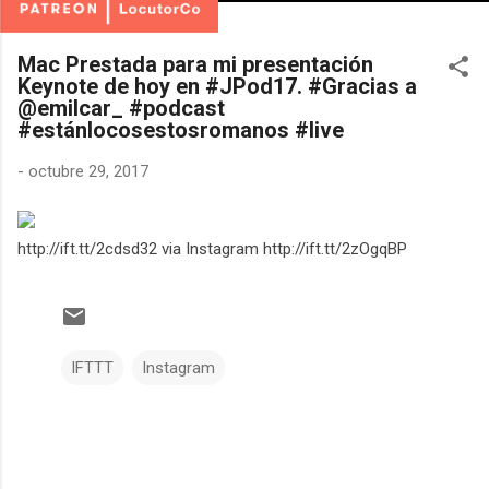
Mac Prestada para mi presentación
Keynote de hoy en #JPod17. #Gracias a
@emilcar_ #podcast
#estánlocosestosromanos #live
-
octubre 29, 2017
http://ift.tt/2cdsd32 via Instagram http://ift.tt/2zOgqBP
IFTTT
Instagram
C
o
m