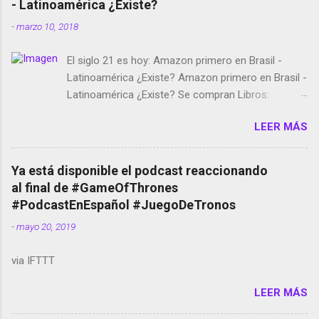
- Latinoamérica ¿Existe?
-
marzo 10, 2018
El siglo 21 es hoy: Amazon primero en Brasil -
Latinoamérica ¿Existe? Amazon primero en Brasil -
Latinoamérica ¿Existe? Se compran Libros:
Amazon llega a Colombia y Argentina Habrá 5a
LEER MÁS
temporada de Black Mirror Twitter deja de verificar
cuentas Responden los fotógrafos Brian May y el
copyright en Instagram Música y vídeo selfies en la
Ya está disponible el podcast reaccionando
red social Riddley Scott saca a Kevin Spacey de su
al final de #GameOfThrones
película Francisco regaña a los que usan el
#PodcastEnEspañol #JuegoDeTronos
smartphone en sus misas La serie de la Tierra
-
mayo 20, 2019
Media GoBee - StartUp de bicicletas de alquiler
Stop Motion en Instagram Vodafone: me siento
via IFTTT
tumbado. Amazon Music: Chingo yo, chingas tu...
http://amzn.to/2z1UkPK Wifi en el avión #Jpod17
LEER MÁS
Live Photos en Google Photos Llegando Partimos
Dictados en Android El tamaño y su importancia...