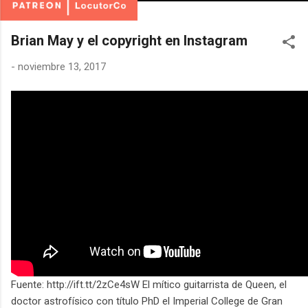
Brian May y el copyright en Instagram
-
noviembre 13, 2017
Fuente: http://ift.tt/2zCe4sW El mítico guitarrista de Queen, el
doctor astrofísico con título PhD el Imperial College de Gran