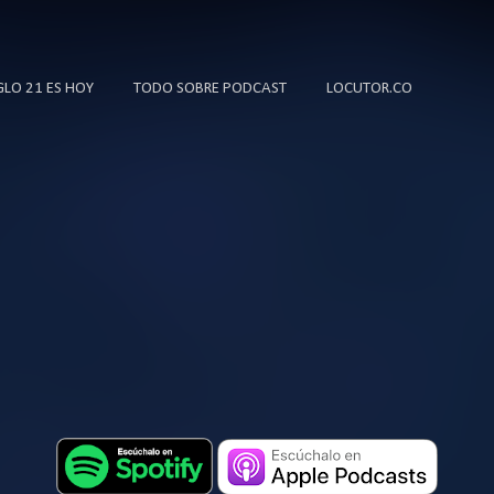
Ir al contenido principal
IGLO 21 ES HOY
TODO SOBRE PODCAST
LOCUTOR.CO