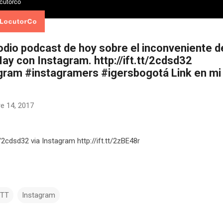
sodio podcast de hoy sobre el inconveniente d
ay con Instagram. http://ift.tt/2cdsd32
gram #instagramers #igersbogotá Link en mi
e 14, 2017
tt/2cdsd32 via Instagram http://ift.tt/2zBE48r
TTT
Instagram