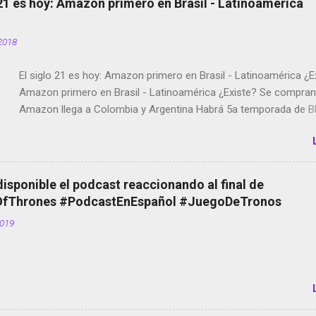
 21 es hoy: Amazon primero en Brasil - Latinoamérica
2018
El siglo 21 es hoy: Amazon primero en Brasil - Latinoamérica ¿E
Amazon primero en Brasil - Latinoamérica ¿Existe? Se compran 
Amazon llega a Colombia y Argentina Habrá 5a temporada de Bl
Twitter deja de verificar cuentas Responden los fotógrafos Bria
copyright en Instagram Música y vídeo selfies en la red social Ri
Scott saca a Kevin Spacey de su película Francisco regaña a lo
el smartphone en sus misas La serie de la Tierra Media GoBee -
disponible el podcast reaccionando al final de
de bicicletas de alquiler Stop Motion en Instagram Vodafone: m
Thrones #PodcastEnEspañol #JuegoDeTronos
tumbado. Amazon Music: Chingo yo, chingas tu... http://amzn.t
2019
Wifi en el avión #Jpod17 Live Photos en Google Photos Llegan
Partimos Dictados en Android El tamaño y su importancia...