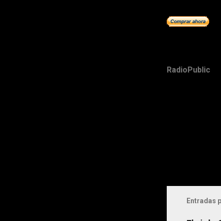
RadioPublic
Entradas p