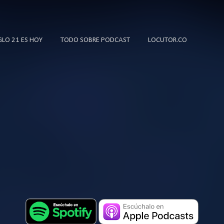
Ir al contenido principal
IGLO 21 ES HOY
TODO SOBRE PODCAST
LOCUTOR.CO