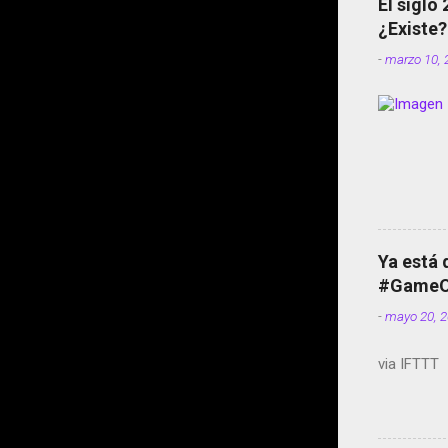
El siglo
¿Existe?
-
marzo 10, 
Ya está 
#GameOf
-
mayo 20, 
via IFTTT