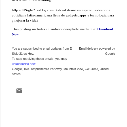
http://ElSiglo21esHoy.com Podcast diario en español sobre vida
cotidiana latinoamericana llena de gadgets, apps y tecnología para
¿mejorar la vida?
Download
This posting includes an audio/video/photo media file:
Now
You are subscribed to email updates from El
Email delivery powered by
Siglo 21 es Hoy.
Google
To stop receiving these emails, you may
unsubscribe now
.
Google, 1600 Amphitheatre Parkway, Mountain View, CA 94043, United
States
C
o
m