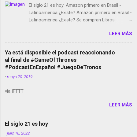
El siglo 21 es hoy: Amazon primero en Brasil -
Latinoamérica ¿Existe? Amazon primero en Brasil -
Latinoamérica ¿Existe? Se compran Libros:
Amazon llega a Colombia y Argentina Habrá 5a
LEER MÁS
temporada de Black Mirror Twitter deja de verificar
cuentas Responden los fotógrafos Brian May y el
copyright en Instagram Música y vídeo selfies en la
Ya está disponible el podcast reaccionando
red social Riddley Scott saca a Kevin Spacey de su
al final de #GameOfThrones
película Francisco regaña a los que usan el
#PodcastEnEspañol #JuegoDeTronos
smartphone en sus misas La serie de la Tierra
-
mayo 20, 2019
Media GoBee - StartUp de bicicletas de alquiler
Stop Motion en Instagram Vodafone: me siento
via IFTTT
tumbado. Amazon Music: Chingo yo, chingas tu...
http://amzn.to/2z1UkPK Wifi en el avión #Jpod17
LEER MÁS
Live Photos en Google Photos Llegando Partimos
Dictados en Android El tamaño y su importancia...
El siglo 21 es hoy
-
julio 18, 2022