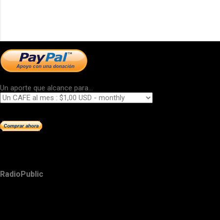
Un aporte que alcance para...
RadioPublic