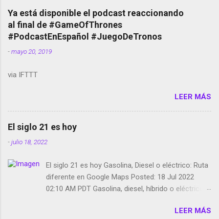
copyright en Instagram Música y vídeo selfies en la
Ya está disponible el podcast reaccionando
red social Riddley Scott saca a Kevin Spacey de su
al final de #GameOfThrones
película Francisco regaña a los que usan el
#PodcastEnEspañol #JuegoDeTronos
smartphone en sus misas La serie de la Tierra
-
mayo 20, 2019
Media GoBee - StartUp de bicicletas de alquiler
Stop Motion en Instagram Vodafone: me siento
via IFTTT
tumbado. Amazon Music: Chingo yo, chingas tu...
http://amzn.to/2z1UkPK Wifi en el avión #Jpod17
LEER MÁS
Live Photos en Google Photos Llegando Partimos
Dictados en Android El tamaño y su importancia...
El siglo 21 es hoy
-
julio 18, 2022
El siglo 21 es hoy Gasolina, Diesel o eléctrico: Ruta
diferente en Google Maps Posted: 18 Jul 2022
02:10 AM PDT Gasolina, diesel, híbrido o eléctrico:
según el motor podrás tener una ruta diferente en
LEER MÁS
Google Maps. Google Maps continúa