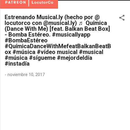
Estrenando Musical.ly (hecho por @
locutorco con @musical.ly) ♬ Química
(Dance With Me) [feat. Balkan Beat Box]
- Bomba Estéreo. #musicallyapp
#BombaEstéreo
#QuímicaDanceWithMefeatBalkanBeatB
ox #música #vídeo musical #musical
#música #sígueme #mejordeldía
#instadía
-
noviembre 10, 2017