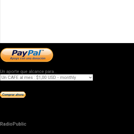
Un aporte que alcance para...
RadioPublic