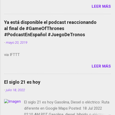
Amazon llega a Colombia y Argentina Habrá 5a
LEER MÁS
temporada de Black Mirror Twitter deja de verificar
cuentas Responden los fotógrafos Brian May y el
copyright en Instagram Música y vídeo selfies en la
Ya está disponible el podcast reaccionando
red social Riddley Scott saca a Kevin Spacey de su
al final de #GameOfThrones
película Francisco regaña a los que usan el
#PodcastEnEspañol #JuegoDeTronos
smartphone en sus misas La serie de la Tierra
-
mayo 20, 2019
Media GoBee - StartUp de bicicletas de alquiler
Stop Motion en Instagram Vodafone: me siento
via IFTTT
tumbado. Amazon Music: Chingo yo, chingas tu...
http://amzn.to/2z1UkPK Wifi en el avión #Jpod17
LEER MÁS
Live Photos en Google Photos Llegando Partimos
Dictados en Android El tamaño y su importancia...
El siglo 21 es hoy
-
julio 18, 2022
El siglo 21 es hoy Gasolina, Diesel o eléctrico: Ruta
diferente en Google Maps Posted: 18 Jul 2022
02:10 AM PDT Gasolina, diesel, híbrido o eléctrico: