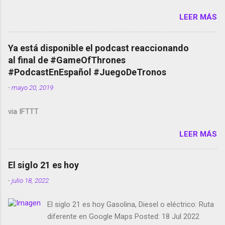
Amazon llega a Colombia y Argentina Habrá 5a
LEER MÁS
temporada de Black Mirror Twitter deja de verificar
cuentas Responden los fotógrafos Brian May y el
copyright en Instagram Música y vídeo selfies en la
Ya está disponible el podcast reaccionando
red social Riddley Scott saca a Kevin Spacey de su
al final de #GameOfThrones
película Francisco regaña a los que usan el
#PodcastEnEspañol #JuegoDeTronos
smartphone en sus misas La serie de la Tierra
-
mayo 20, 2019
Media GoBee - StartUp de bicicletas de alquiler
Stop Motion en Instagram Vodafone: me siento
via IFTTT
tumbado. Amazon Music: Chingo yo, chingas tu...
http://amzn.to/2z1UkPK Wifi en el avión #Jpod17
LEER MÁS
Live Photos en Google Photos Llegando Partimos
Dictados en Android El tamaño y su importancia...
El siglo 21 es hoy
-
julio 18, 2022
El siglo 21 es hoy Gasolina, Diesel o eléctrico: Ruta
diferente en Google Maps Posted: 18 Jul 2022