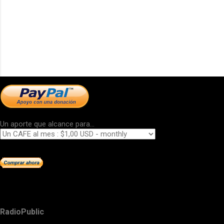
Un aporte que alcance para...
RadioPublic