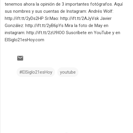
tenemos ahora la opinión de 3 importantes fotógrafos. Aquí
sus nombres y sus cuentas de Instagram: Andrés Wolf:
http://ift.tt/2yDs2HP Sr.Mao: http://ift.tt/2AJyVsk Javier
González: http://ift.tt/2yB6pYs Mira la foto de May en
instagram: http://ift.tt/2zU9IOO Suscríbete en YouTube y en
ElSiglo21esHoy.com
#ElSiglo21esHoy
youtube
C
o
m
e
n
t