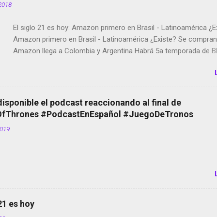
2018
El siglo 21 es hoy: Amazon primero en Brasil - Latinoamérica ¿E
Amazon primero en Brasil - Latinoamérica ¿Existe? Se compran 
Amazon llega a Colombia y Argentina Habrá 5a temporada de Bl
Twitter deja de verificar cuentas Responden los fotógrafos Bria
copyright en Instagram Música y vídeo selfies en la red social Ri
Scott saca a Kevin Spacey de su película Francisco regaña a lo
el smartphone en sus misas La serie de la Tierra Media GoBee -
disponible el podcast reaccionando al final de
de bicicletas de alquiler Stop Motion en Instagram Vodafone: m
Thrones #PodcastEnEspañol #JuegoDeTronos
tumbado. Amazon Music: Chingo yo, chingas tu... http://amzn.t
2019
Wifi en el avión #Jpod17 Live Photos en Google Photos Llegan
Partimos Dictados en Android El tamaño y su importancia...
 21 es hoy