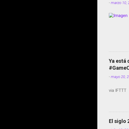
-
marzo 10, 
Ya está 
#GameOf
-
mayo 20, 
via IFTTT
El siglo