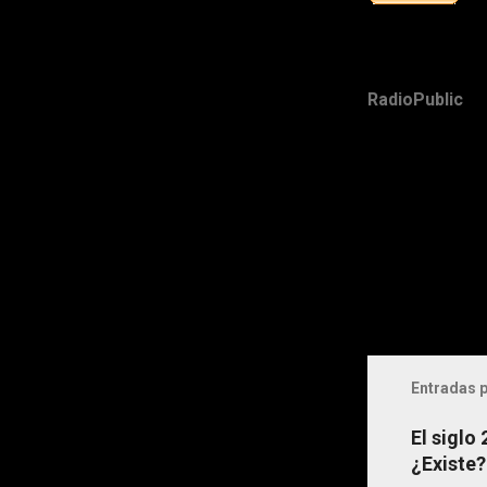
RadioPublic
Entradas p
El siglo
¿Existe?