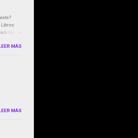
xiste?
Libros:
ack Mirror
n May y el
LEER MÁS
ddley
s que usan
 StartUp
e siento
o/2z1UkPK
do
LEER MÁS