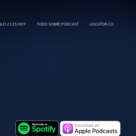
Ir al contenido principal
IGLO 21 ES HOY
TODO SOBRE PODCAST
LOCUTOR.CO