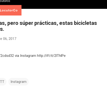
s, pero súper prácticas, estas bicicletas
s.
e 06, 2017
tt/2cdsd32 via Instagram http://ift.tt/2lThlPe
TTT
Instagram