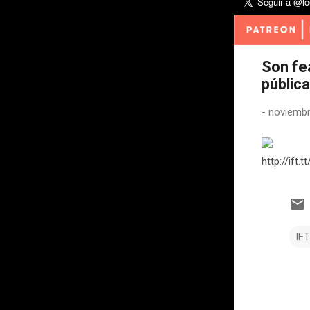
Son fea
pública
-
noviembr
http://ift.
IF
C
o