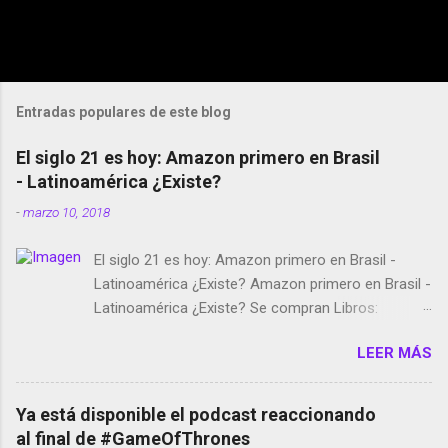
Entradas populares de este blog
El siglo 21 es hoy: Amazon primero en Brasil
- Latinoamérica ¿Existe?
-
marzo 10, 2018
El siglo 21 es hoy: Amazon primero en Brasil -
Latinoamérica ¿Existe? Amazon primero en Brasil -
Latinoamérica ¿Existe? Se compran Libros:
Amazon llega a Colombia y Argentina Habrá 5a
LEER MÁS
temporada de Black Mirror Twitter deja de verificar
cuentas Responden los fotógrafos Brian May y el
copyright en Instagram Música y vídeo selfies en la
Ya está disponible el podcast reaccionando
red social Riddley Scott saca a Kevin Spacey de su
al final de #GameOfThrones