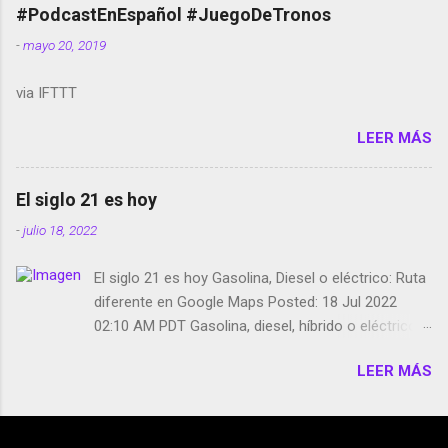
película Francisco regaña a los que usan el
#PodcastEnEspañol #JuegoDeTronos
smartphone en sus misas La serie de la Tierra
-
mayo 20, 2019
Media GoBee - StartUp de bicicletas de alquiler
Stop Motion en Instagram Vodafone: me siento
via IFTTT
tumbado. Amazon Music: Chingo yo, chingas tu...
http://amzn.to/2z1UkPK Wifi en el avión #Jpod17
LEER MÁS
Live Photos en Google Photos Llegando Partimos
Dictados en Android El tamaño y su importancia...
El siglo 21 es hoy
-
julio 18, 2022
El siglo 21 es hoy Gasolina, Diesel o eléctrico: Ruta
diferente en Google Maps Posted: 18 Jul 2022
02:10 AM PDT Gasolina, diesel, híbrido o eléctrico:
según el motor podrás tener una ruta diferente en
LEER MÁS
Google Maps. Google Maps continúa
evolucionando todos los días en dos sentidos uno
de esos sentidos es lo que hacen los
desarrolladores de Alphabet, la compañía matriz