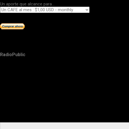
Un aporte que alcance para...
RadioPublic