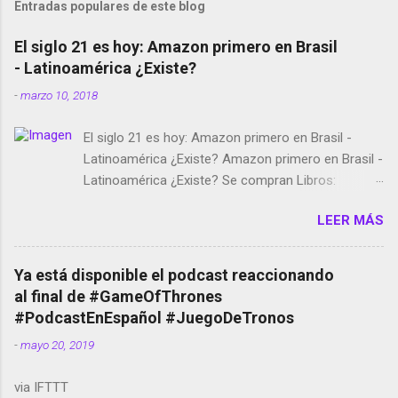
Entradas populares de este blog
El siglo 21 es hoy: Amazon primero en Brasil
- Latinoamérica ¿Existe?
-
marzo 10, 2018
El siglo 21 es hoy: Amazon primero en Brasil -
Latinoamérica ¿Existe? Amazon primero en Brasil -
Latinoamérica ¿Existe? Se compran Libros:
Amazon llega a Colombia y Argentina Habrá 5a
LEER MÁS
temporada de Black Mirror Twitter deja de verificar
cuentas Responden los fotógrafos Brian May y el
copyright en Instagram Música y vídeo selfies en la
Ya está disponible el podcast reaccionando
red social Riddley Scott saca a Kevin Spacey de su
al final de #GameOfThrones
película Francisco regaña a los que usan el
#PodcastEnEspañol #JuegoDeTronos
smartphone en sus misas La serie de la Tierra
-
mayo 20, 2019
Media GoBee - StartUp de bicicletas de alquiler
Stop Motion en Instagram Vodafone: me siento
via IFTTT
tumbado. Amazon Music: Chingo yo, chingas tu...