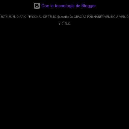
desarrolladores de Alphabet, la compañía matriz
Con la tecnología de Blogger
de Google; y por el otro lado tenemos el
crecimiento de Google Maps con lo que
ESTE ES EL DIARIO PERSONAL DE FÉLIX @LocutorCo GRACIAS POR HABER VENIDO A VERLO
informamos los usuarios reseñas del lugares
Y OÍRLO.
indicaciones p...