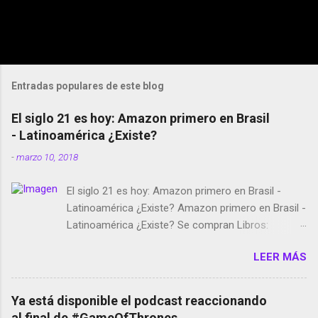
Entradas populares de este blog
El siglo 21 es hoy: Amazon primero en Brasil
- Latinoamérica ¿Existe?
-
marzo 10, 2018
El siglo 21 es hoy: Amazon primero en Brasil -
Latinoamérica ¿Existe? Amazon primero en Brasil -
Latinoamérica ¿Existe? Se compran Libros:
Amazon llega a Colombia y Argentina Habrá 5a
LEER MÁS
temporada de Black Mirror Twitter deja de verificar
cuentas Responden los fotógrafos Brian May y el
copyright en Instagram Música y vídeo selfies en la
Ya está disponible el podcast reaccionando
red social Riddley Scott saca a Kevin Spacey de su
al final de #GameOfThrones