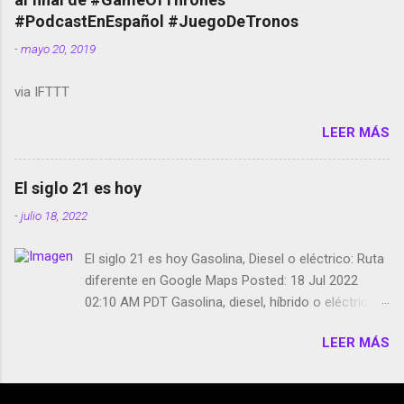
película Francisco regaña a los que usan el
#PodcastEnEspañol #JuegoDeTronos
smartphone en sus misas La serie de la Tierra
-
mayo 20, 2019
Media GoBee - StartUp de bicicletas de alquiler
Stop Motion en Instagram Vodafone: me siento
via IFTTT
tumbado. Amazon Music: Chingo yo, chingas tu...
http://amzn.to/2z1UkPK Wifi en el avión #Jpod17
LEER MÁS
Live Photos en Google Photos Llegando Partimos
Dictados en Android El tamaño y su importancia...
El siglo 21 es hoy
-
julio 18, 2022
El siglo 21 es hoy Gasolina, Diesel o eléctrico: Ruta
diferente en Google Maps Posted: 18 Jul 2022
02:10 AM PDT Gasolina, diesel, híbrido o eléctrico:
según el motor podrás tener una ruta diferente en
LEER MÁS
Google Maps. Google Maps continúa
evolucionando todos los días en dos sentidos uno
de esos sentidos es lo que hacen los