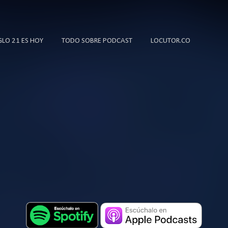
Ir al contenido principal
IGLO 21 ES HOY
TODO SOBRE PODCAST
LOCUTOR.CO