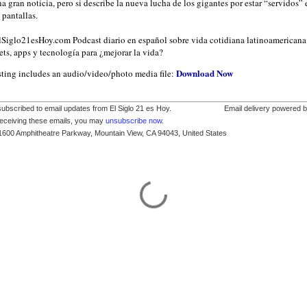
a gran noticia, pero si describe la nueva lucha de los gigantes por estar “servidos” 
 pantallas.
ElSiglo21esHoy.com Podcast diario en español sobre vida cotidiana latinoamericana
ts, apps y tecnología para ¿mejorar la vida?
Download Now
sting includes an audio/video/photo media file:
subscribed to email updates from El Siglo 21 es Hoy.
Email delivery powered 
receiving these emails, you may
unsubscribe now
.
1600 Amphitheatre Parkway, Mountain View, CA 94043, United States