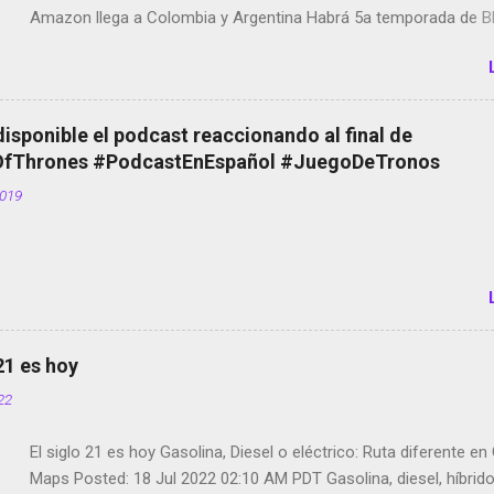
Amazon llega a Colombia y Argentina Habrá 5a temporada de Bl
Twitter deja de verificar cuentas Responden los fotógrafos Bria
copyright en Instagram Música y vídeo selfies en la red social Ri
Scott saca a Kevin Spacey de su película Francisco regaña a lo
el smartphone en sus misas La serie de la Tierra Media GoBee -
disponible el podcast reaccionando al final de
de bicicletas de alquiler Stop Motion en Instagram Vodafone: m
Thrones #PodcastEnEspañol #JuegoDeTronos
tumbado. Amazon Music: Chingo yo, chingas tu... http://amzn.t
2019
Wifi en el avión #Jpod17 Live Photos en Google Photos Llegan
Partimos Dictados en Android El tamaño y su importancia...
 21 es hoy
022
El siglo 21 es hoy Gasolina, Diesel o eléctrico: Ruta diferente e
Maps Posted: 18 Jul 2022 02:10 AM PDT Gasolina, diesel, híbrid