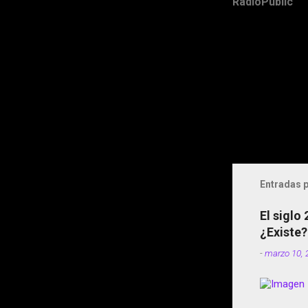
RadioPublic
Entradas p
El siglo
¿Existe?
-
marzo 10, 