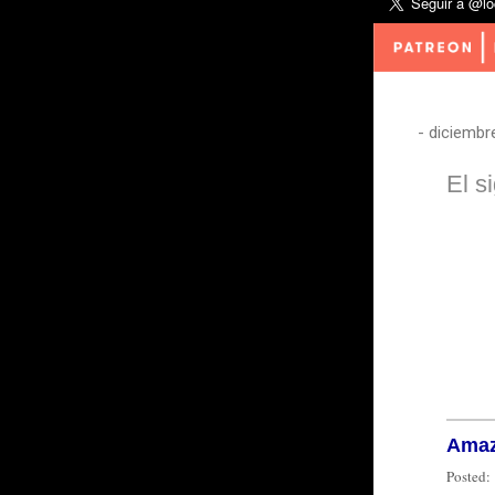
-
diciembr
El s
Amaz
Posted: