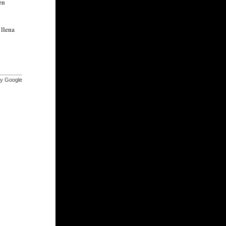
en
 llena
by Google