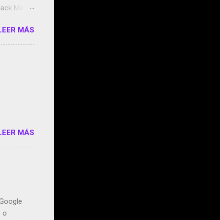
ack Mirror
n May y el
LEER MÁS
ddley
s que usan
 StartUp
e siento
o/2z1UkPK
do
LEER MÁS
n Google
o o