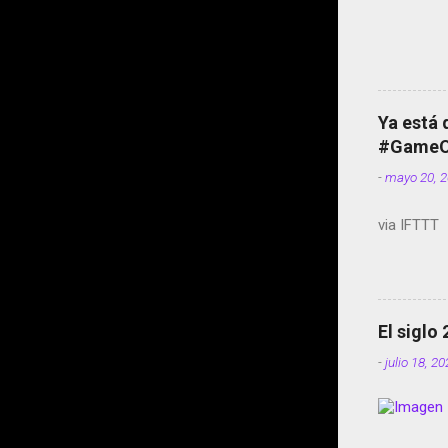
Ya está 
#GameOf
-
mayo 20, 
via IFTTT
El siglo
-
julio 18, 2