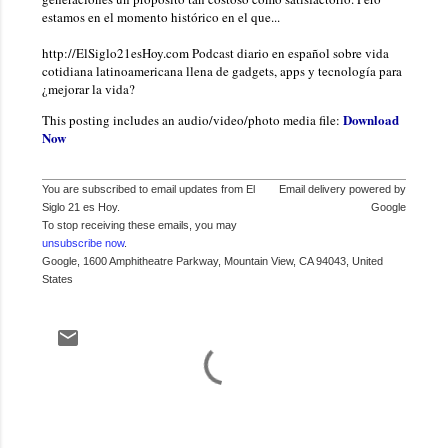
estamos en el momento histórico en el que...
http://ElSiglo21esHoy.com Podcast diario en español sobre vida
cotidiana latinoamericana llena de gadgets, apps y tecnología para
¿mejorar la vida?
Download
This posting includes an audio/video/photo media file:
Now
You are subscribed to email updates from El
Email delivery powered by
Siglo 21 es Hoy.
Google
To stop receiving these emails, you may
unsubscribe now
.
Google, 1600 Amphitheatre Parkway, Mountain View, CA 94043, United
States
C
o
m