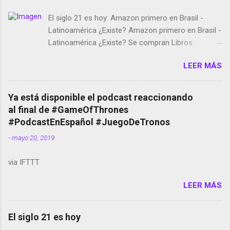
El siglo 21 es hoy: Amazon primero en Brasil -
Latinoamérica ¿Existe? Amazon primero en Brasil -
Latinoamérica ¿Existe? Se compran Libros:
Amazon llega a Colombia y Argentina Habrá 5a
LEER MÁS
temporada de Black Mirror Twitter deja de verificar
cuentas Responden los fotógrafos Brian May y el
copyright en Instagram Música y vídeo selfies en la
Ya está disponible el podcast reaccionando
red social Riddley Scott saca a Kevin Spacey de su
al final de #GameOfThrones
película Francisco regaña a los que usan el
#PodcastEnEspañol #JuegoDeTronos
smartphone en sus misas La serie de la Tierra
-
mayo 20, 2019
Media GoBee - StartUp de bicicletas de alquiler
Stop Motion en Instagram Vodafone: me siento
via IFTTT
tumbado. Amazon Music: Chingo yo, chingas tu...
http://amzn.to/2z1UkPK Wifi en el avión #Jpod17
LEER MÁS
Live Photos en Google Photos Llegando Partimos
Dictados en Android El tamaño y su importancia...
El siglo 21 es hoy