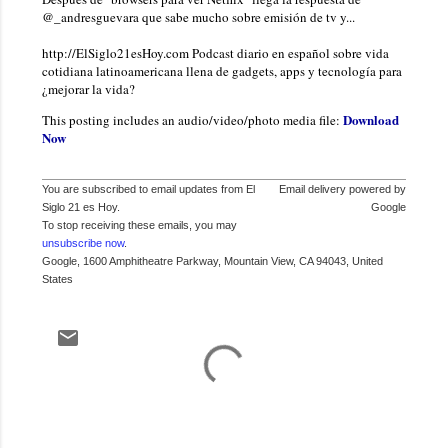
@_andresguevara que sabe mucho sobre emisión de tv y...
http://ElSiglo21esHoy.com Podcast diario en español sobre vida
cotidiana latinoamericana llena de gadgets, apps y tecnología para
¿mejorar la vida?
Download
This posting includes an audio/video/photo media file:
Now
You are subscribed to email updates from El
Email delivery powered by
Siglo 21 es Hoy.
Google
To stop receiving these emails, you may
unsubscribe now
.
Google, 1600 Amphitheatre Parkway, Mountain View, CA 94043, United
States
C
o
m