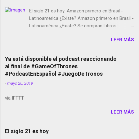
El siglo 21 es hoy: Amazon primero en Brasil -
Latinoamérica ¿Existe? Amazon primero en Brasil -
Latinoamérica ¿Existe? Se compran Libros:
Amazon llega a Colombia y Argentina Habrá 5a
LEER MÁS
temporada de Black Mirror Twitter deja de verificar
cuentas Responden los fotógrafos Brian May y el
copyright en Instagram Música y vídeo selfies en la
Ya está disponible el podcast reaccionando
red social Riddley Scott saca a Kevin Spacey de su
al final de #GameOfThrones
película Francisco regaña a los que usan el
#PodcastEnEspañol #JuegoDeTronos
smartphone en sus misas La serie de la Tierra
-
mayo 20, 2019
Media GoBee - StartUp de bicicletas de alquiler
Stop Motion en Instagram Vodafone: me siento
via IFTTT
tumbado. Amazon Music: Chingo yo, chingas tu...
http://amzn.to/2z1UkPK Wifi en el avión #Jpod17
LEER MÁS
Live Photos en Google Photos Llegando Partimos
Dictados en Android El tamaño y su importancia...
El siglo 21 es hoy