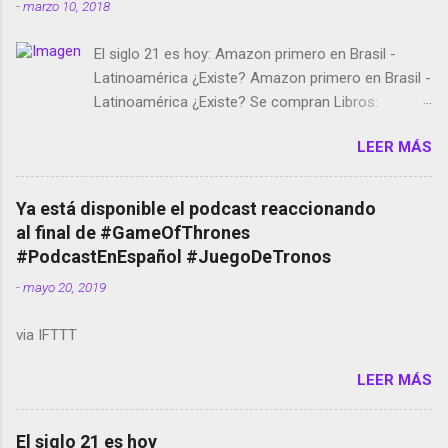
-
marzo 10, 2018
El siglo 21 es hoy: Amazon primero en Brasil -
Latinoamérica ¿Existe? Amazon primero en Brasil -
Latinoamérica ¿Existe? Se compran Libros:
Amazon llega a Colombia y Argentina Habrá 5a
LEER MÁS
temporada de Black Mirror Twitter deja de verificar
cuentas Responden los fotógrafos Brian May y el
copyright en Instagram Música y vídeo selfies en la
Ya está disponible el podcast reaccionando
red social Riddley Scott saca a Kevin Spacey de su
al final de #GameOfThrones
película Francisco regaña a los que usan el
#PodcastEnEspañol #JuegoDeTronos
smartphone en sus misas La serie de la Tierra
-
mayo 20, 2019
Media GoBee - StartUp de bicicletas de alquiler
Stop Motion en Instagram Vodafone: me siento
via IFTTT
tumbado. Amazon Music: Chingo yo, chingas tu...
http://amzn.to/2z1UkPK Wifi en el avión #Jpod17
LEER MÁS
Live Photos en Google Photos Llegando Partimos
Dictados en Android El tamaño y su importancia...
El siglo 21 es hoy