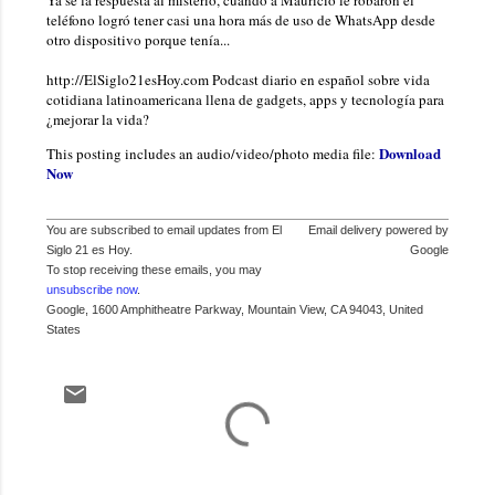
teléfono logró tener casi una hora más de uso de WhatsApp desde
otro dispositivo porque tenía...
http://ElSiglo21esHoy.com Podcast diario en español sobre vida
cotidiana latinoamericana llena de gadgets, apps y tecnología para
¿mejorar la vida?
Download
This posting includes an audio/video/photo media file:
Now
You are subscribed to email updates from El
Email delivery powered by
Siglo 21 es Hoy.
Google
To stop receiving these emails, you may
unsubscribe now
.
Google, 1600 Amphitheatre Parkway, Mountain View, CA 94043, United
States
C
o