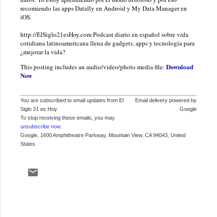
recomiendo las apps Datally en Android y My Data Manager en
iOS.
http://ElSiglo21esHoy.com Podcast diario en español sobre vida
cotidiana latinoamericana llena de gadgets, apps y tecnología para
¿mejorar la vida?
Download
This posting includes an audio/video/photo media file:
Now
You are subscribed to email updates from El
Email delivery powered by
Siglo 21 es Hoy.
Google
To stop receiving these emails, you may
unsubscribe now
.
Google, 1600 Amphitheatre Parkway, Mountain View, CA 94043, United
States
C
o