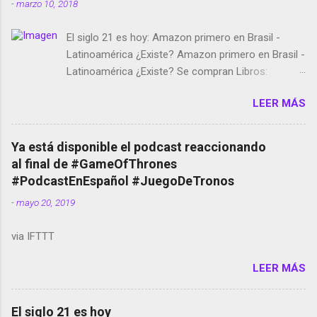
-
marzo 10, 2018
El siglo 21 es hoy: Amazon primero en Brasil -
Latinoamérica ¿Existe? Amazon primero en Brasil -
Latinoamérica ¿Existe? Se compran Libros:
Amazon llega a Colombia y Argentina Habrá 5a
LEER MÁS
temporada de Black Mirror Twitter deja de verificar
cuentas Responden los fotógrafos Brian May y el
copyright en Instagram Música y vídeo selfies en la
Ya está disponible el podcast reaccionando
red social Riddley Scott saca a Kevin Spacey de su
al final de #GameOfThrones
película Francisco regaña a los que usan el
#PodcastEnEspañol #JuegoDeTronos
smartphone en sus misas La serie de la Tierra
-
mayo 20, 2019
Media GoBee - StartUp de bicicletas de alquiler
Stop Motion en Instagram Vodafone: me siento
via IFTTT
tumbado. Amazon Music: Chingo yo, chingas tu...
http://amzn.to/2z1UkPK Wifi en el avión #Jpod17
LEER MÁS
Live Photos en Google Photos Llegando Partimos
Dictados en Android El tamaño y su importancia...
El siglo 21 es hoy