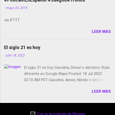
smartphone en sus misas La serie de la Tierra
-
mayo 20, 2019
Media GoBee - StartUp de bicicletas de alquiler
Stop Motion en Instagram Vodafone: me siento
via IFTTT
tumbado. Amazon Music: Chingo yo, chingas tu...
http://amzn.to/2z1UkPK Wifi en el avión #Jpod17
LEER MÁS
Live Photos en Google Photos Llegando Partimos
Dictados en Android El tamaño y su importancia...
El siglo 21 es hoy
-
julio 18, 2022
El siglo 21 es hoy Gasolina, Diesel o eléctrico: Ruta
diferente en Google Maps Posted: 18 Jul 2022
02:10 AM PDT Gasolina, diesel, híbrido o eléctrico:
según el motor podrás tener una ruta diferente en
LEER MÁS
Google Maps. Google Maps continúa
evolucionando todos los días en dos sentidos uno
de esos sentidos es lo que hacen los
desarrolladores de Alphabet, la compañía matriz
Con la tecnología de Blogger