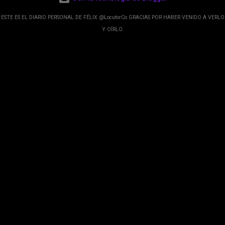
de Google; y por el otro lado tenemos el
crecimiento de Google Maps con lo que
ESTE ES EL DIARIO PERSONAL DE FÉLIX @LocutorCo GRACIAS POR HABER VENIDO A VERLO
informamos los usuarios reseñas del lugares
Y OÍRLO.
indicaciones p...