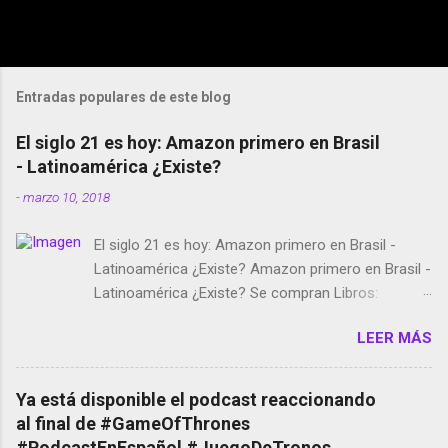
Entradas populares de este blog
El siglo 21 es hoy: Amazon primero en Brasil
- Latinoamérica ¿Existe?
-
marzo 10, 2018
El siglo 21 es hoy: Amazon primero en Brasil -
Latinoamérica ¿Existe? Amazon primero en Brasil -
Latinoamérica ¿Existe? Se compran Libros:
Amazon llega a Colombia y Argentina Habrá 5a
LEER MÁS
temporada de Black Mirror Twitter deja de verificar
cuentas Responden los fotógrafos Brian May y el
copyright en Instagram Música y vídeo selfies en la
Ya está disponible el podcast reaccionando
red social Riddley Scott saca a Kevin Spacey de su
al final de #GameOfThrones
película Francisco regaña a los que usan el
#PodcastEnEspañol #JuegoDeTronos