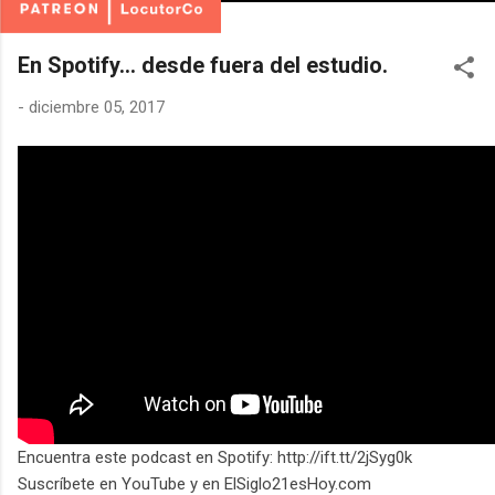
En Spotify... desde fuera del estudio.
-
diciembre 05, 2017
Encuentra este podcast en Spotify: http://ift.tt/2jSyg0k
Suscríbete en YouTube y en ElSiglo21esHoy.com