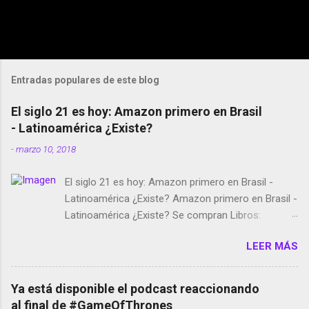
Entradas populares de este blog
El siglo 21 es hoy: Amazon primero en Brasil
- Latinoamérica ¿Existe?
-
marzo 10, 2018
El siglo 21 es hoy: Amazon primero en Brasil -
Latinoamérica ¿Existe? Amazon primero en Brasil -
Latinoamérica ¿Existe? Se compran Libros:
Amazon llega a Colombia y Argentina Habrá 5a
LEER MÁS
temporada de Black Mirror Twitter deja de verificar
cuentas Responden los fotógrafos Brian May y el
copyright en Instagram Música y vídeo selfies en la
Ya está disponible el podcast reaccionando
red social Riddley Scott saca a Kevin Spacey de su
al final de #GameOfThrones