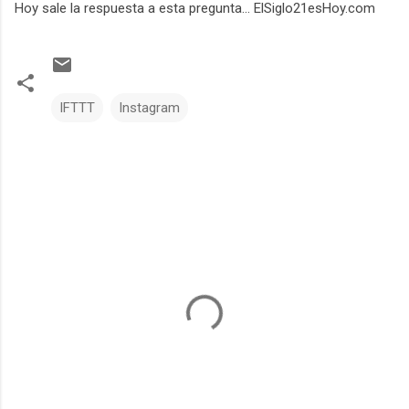
Hoy sale la respuesta a esta pregunta... ElSiglo21esHoy.com
IFTTT
Instagram
C
o
m
e
n
t
a
r
i
o
s