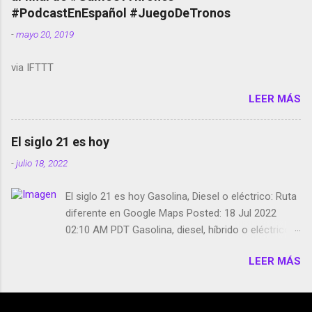
película Francisco regaña a los que usan el
#PodcastEnEspañol #JuegoDeTronos
smartphone en sus misas La serie de la Tierra
-
mayo 20, 2019
Media GoBee - StartUp de bicicletas de alquiler
Stop Motion en Instagram Vodafone: me siento
via IFTTT
tumbado. Amazon Music: Chingo yo, chingas tu...
http://amzn.to/2z1UkPK Wifi en el avión #Jpod17
LEER MÁS
Live Photos en Google Photos Llegando Partimos
Dictados en Android El tamaño y su importancia...
El siglo 21 es hoy
-
julio 18, 2022
El siglo 21 es hoy Gasolina, Diesel o eléctrico: Ruta
diferente en Google Maps Posted: 18 Jul 2022
02:10 AM PDT Gasolina, diesel, híbrido o eléctrico:
según el motor podrás tener una ruta diferente en
LEER MÁS
Google Maps. Google Maps continúa
evolucionando todos los días en dos sentidos uno
de esos sentidos es lo que hacen los