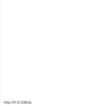
http://ift.tt/2iXktsL