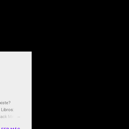
xiste?
Libros:
ack Mirror
n May y el