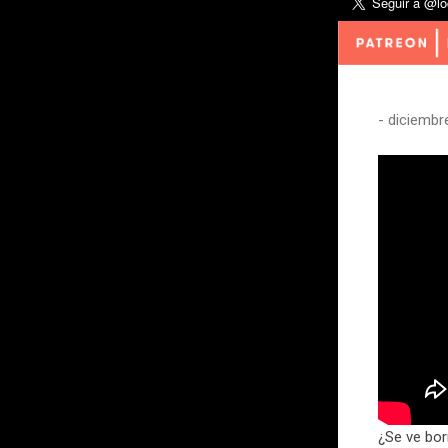
-
diciembr
¿Se ve bo