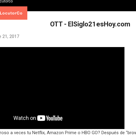
OTT - ElSiglo21esHoy.com
e 21, 2017
rroso a veces tu Netflix, Amazon Prime o HBO GO? Después de "bro