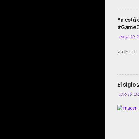
Ya está 
#GameOf
-
mayo 20, 
via IFTTT
El siglo
-
julio 18, 2