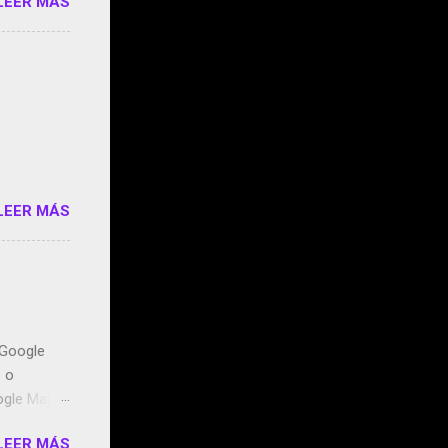
LEER MÁS
ddley
s que usan
 StartUp
e siento
o/2z1UkPK
do
LEER MÁS
n Google
o o
ogle Maps.
ntidos uno
LEER MÁS
t, la