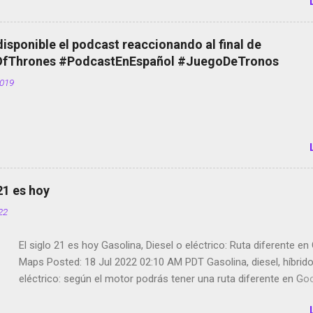
copyright en Instagram Música y vídeo selfies en la red social Ri
Scott saca a Kevin Spacey de su película Francisco regaña a lo
el smartphone en sus misas La serie de la Tierra Media GoBee -
disponible el podcast reaccionando al final de
de bicicletas de alquiler Stop Motion en Instagram Vodafone: m
Thrones #PodcastEnEspañol #JuegoDeTronos
tumbado. Amazon Music: Chingo yo, chingas tu... http://amzn.t
2019
Wifi en el avión #Jpod17 Live Photos en Google Photos Llegan
Partimos Dictados en Android El tamaño y su importancia...
 21 es hoy
022
El siglo 21 es hoy Gasolina, Diesel o eléctrico: Ruta diferente e
Maps Posted: 18 Jul 2022 02:10 AM PDT Gasolina, diesel, híbrid
eléctrico: según el motor podrás tener una ruta diferente en Go
Google Maps continúa evolucionando todos los días en dos se
de esos sentidos es lo que hacen los desarrolladores de Alphabe