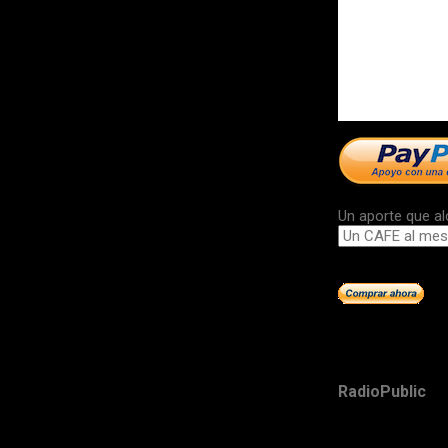
Un aporte que al
RadioPublic