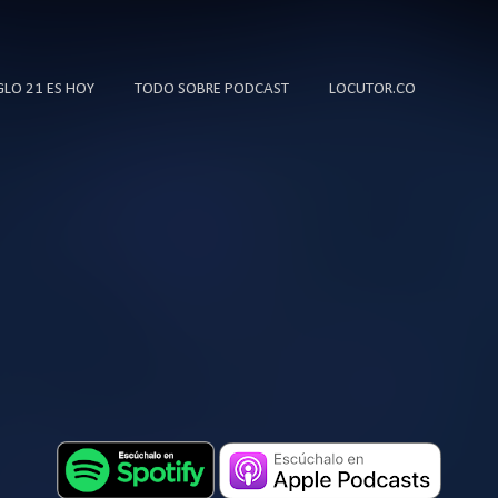
Ir al contenido principal
IGLO 21 ES HOY
TODO SOBRE PODCAST
LOCUTOR.CO