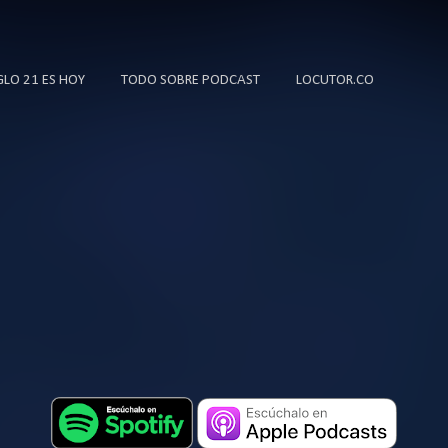
Ir al contenido principal
IGLO 21 ES HOY
TODO SOBRE PODCAST
LOCUTOR.CO