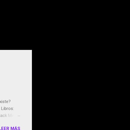
xiste?
Libros:
ack Mirror
n May y el
LEER MÁS
ddley