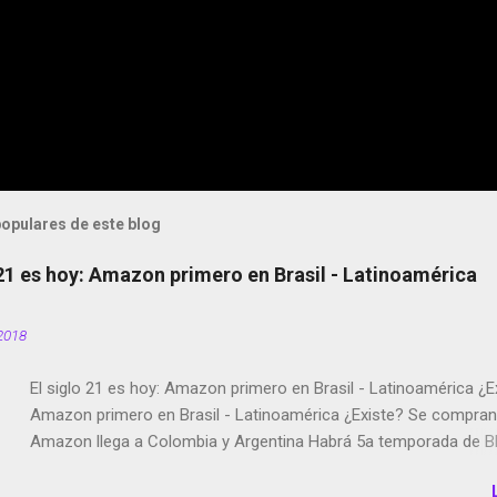
opulares de este blog
 21 es hoy: Amazon primero en Brasil - Latinoamérica
2018
El siglo 21 es hoy: Amazon primero en Brasil - Latinoamérica ¿E
Amazon primero en Brasil - Latinoamérica ¿Existe? Se compran 
Amazon llega a Colombia y Argentina Habrá 5a temporada de Bl
Twitter deja de verificar cuentas Responden los fotógrafos Bria
copyright en Instagram Música y vídeo selfies en la red social Ri