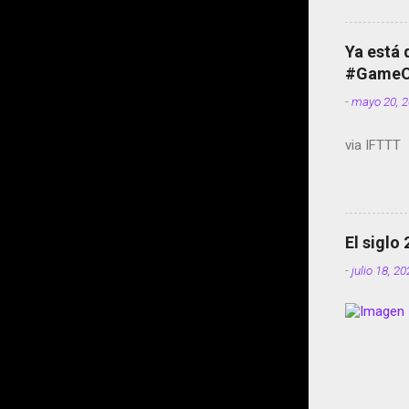
Ya está 
#GameOf
-
mayo 20, 
via IFTTT
El siglo
-
julio 18, 2