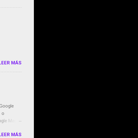
s que usan
 StartUp
e siento
o/2z1UkPK
do
LEER MÁS
n Google
o o
ogle Maps.
ntidos uno
LEER MÁS
t, la