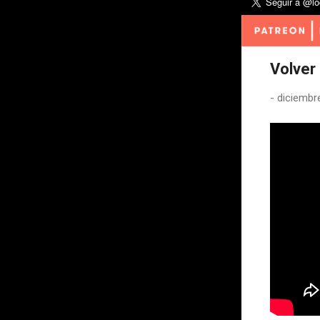
Volver
-
diciembr