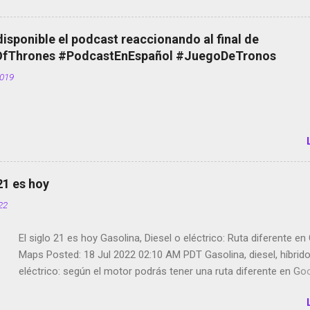
Scott saca a Kevin Spacey de su película Francisco regaña a lo
el smartphone en sus misas La serie de la Tierra Media GoBee -
disponible el podcast reaccionando al final de
de bicicletas de alquiler Stop Motion en Instagram Vodafone: m
Thrones #PodcastEnEspañol #JuegoDeTronos
tumbado. Amazon Music: Chingo yo, chingas tu... http://amzn.t
2019
Wifi en el avión #Jpod17 Live Photos en Google Photos Llegan
Partimos Dictados en Android El tamaño y su importancia...
 21 es hoy
022
El siglo 21 es hoy Gasolina, Diesel o eléctrico: Ruta diferente e
Maps Posted: 18 Jul 2022 02:10 AM PDT Gasolina, diesel, híbrid
eléctrico: según el motor podrás tener una ruta diferente en Go
Google Maps continúa evolucionando todos los días en dos se
de esos sentidos es lo que hacen los desarrolladores de Alphabe