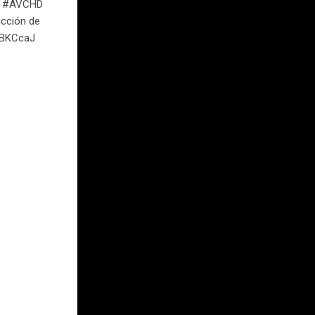
... #AVCHD
ucción de
/2BKCcaJ