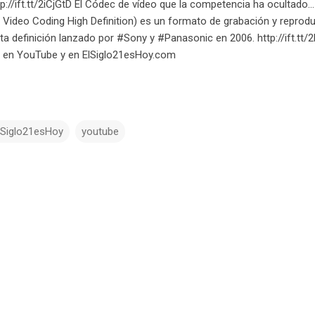
tp://ift.tt/2iCjGtD El Códec de vídeo que la competencia ha ocultado
Video Coding High Definition) es un formato de grabación y reprod
lta definición lanzado por #Sony y #Panasonic en 2006. http://ift.tt
e en YouTube y en ElSiglo21esHoy.com
lSiglo21esHoy
youtube