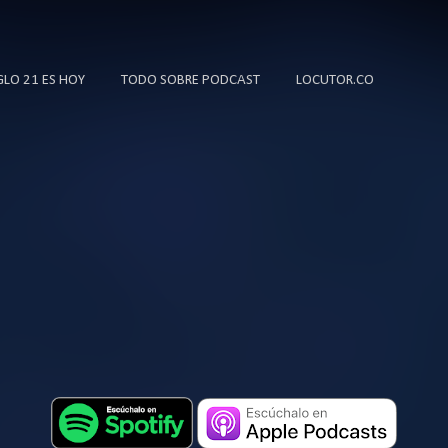
Ir al contenido principal
IGLO 21 ES HOY
TODO SOBRE PODCAST
LOCUTOR.CO