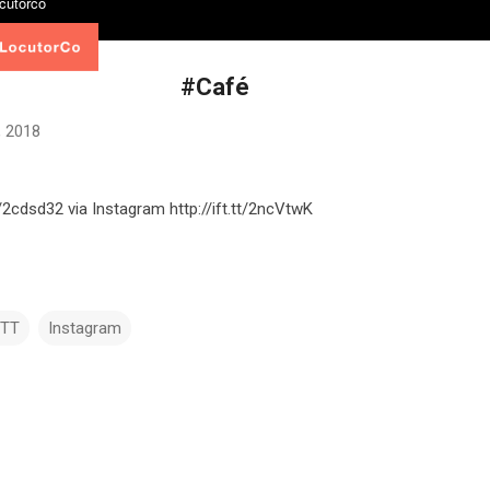
#Café
, 2018
tt/2cdsd32 via Instagram http://ift.tt/2ncVtwK
TTT
Instagram