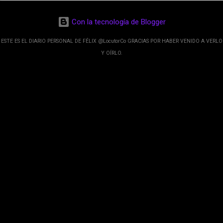
de esos sentidos es lo que hacen los
desarrolladores de Alphabet, la compañía matriz
Con la tecnología de Blogger
de Google; y por el otro lado tenemos el
crecimiento de Google Maps con lo que
ESTE ES EL DIARIO PERSONAL DE FÉLIX @LocutorCo GRACIAS POR HABER VENIDO A VERLO
informamos los usuarios reseñas del lugares
Y OÍRLO.
indicaciones p...