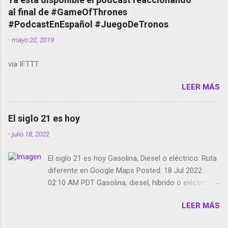
red social Riddley Scott saca a Kevin Spacey de su
al final de #GameOfThrones
película Francisco regaña a los que usan el
#PodcastEnEspañol #JuegoDeTronos
smartphone en sus misas La serie de la Tierra
-
mayo 20, 2019
Media GoBee - StartUp de bicicletas de alquiler
Stop Motion en Instagram Vodafone: me siento
via IFTTT
tumbado. Amazon Music: Chingo yo, chingas tu...
http://amzn.to/2z1UkPK Wifi en el avión #Jpod17
LEER MÁS
Live Photos en Google Photos Llegando Partimos
Dictados en Android El tamaño y su importancia...
El siglo 21 es hoy
-
julio 18, 2022
El siglo 21 es hoy Gasolina, Diesel o eléctrico: Ruta
diferente en Google Maps Posted: 18 Jul 2022
02:10 AM PDT Gasolina, diesel, híbrido o eléctrico:
según el motor podrás tener una ruta diferente en
LEER MÁS
Google Maps. Google Maps continúa
evolucionando todos los días en dos sentidos uno