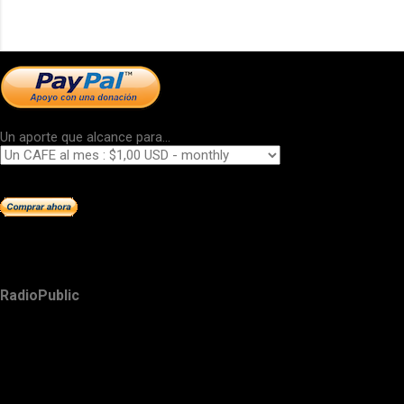
Un aporte que alcance para...
RadioPublic