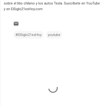
sobre el litio chileno y los autos Tesla. Suscríbete en YouTube
y en ElSiglo21esHoy.com
#ElSiglo21esHoy
youtube
C
o
m
e
n
t
a
r
i