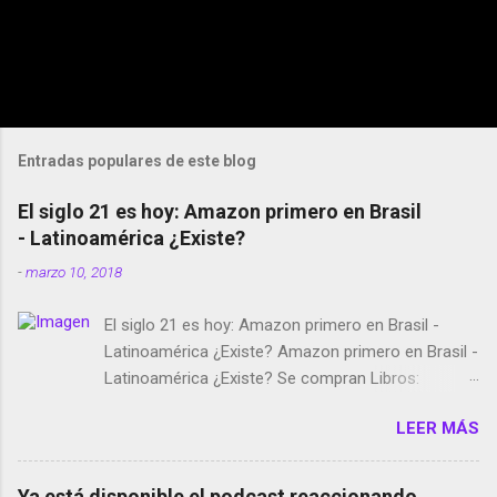
Entradas populares de este blog
El siglo 21 es hoy: Amazon primero en Brasil
- Latinoamérica ¿Existe?
-
marzo 10, 2018
El siglo 21 es hoy: Amazon primero en Brasil -
Latinoamérica ¿Existe? Amazon primero en Brasil -
Latinoamérica ¿Existe? Se compran Libros:
Amazon llega a Colombia y Argentina Habrá 5a
LEER MÁS
temporada de Black Mirror Twitter deja de verificar
cuentas Responden los fotógrafos Brian May y el
copyright en Instagram Música y vídeo selfies en la
Ya está disponible el podcast reaccionando