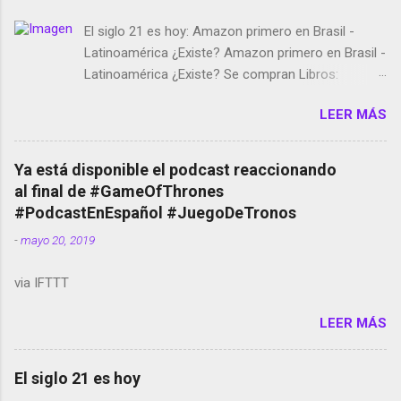
El siglo 21 es hoy: Amazon primero en Brasil -
Latinoamérica ¿Existe? Amazon primero en Brasil -
Latinoamérica ¿Existe? Se compran Libros:
Amazon llega a Colombia y Argentina Habrá 5a
LEER MÁS
temporada de Black Mirror Twitter deja de verificar
cuentas Responden los fotógrafos Brian May y el
copyright en Instagram Música y vídeo selfies en la
Ya está disponible el podcast reaccionando
red social Riddley Scott saca a Kevin Spacey de su
al final de #GameOfThrones
película Francisco regaña a los que usan el
#PodcastEnEspañol #JuegoDeTronos
smartphone en sus misas La serie de la Tierra
-
mayo 20, 2019
Media GoBee - StartUp de bicicletas de alquiler
Stop Motion en Instagram Vodafone: me siento
via IFTTT
tumbado. Amazon Music: Chingo yo, chingas tu...
http://amzn.to/2z1UkPK Wifi en el avión #Jpod17
LEER MÁS
Live Photos en Google Photos Llegando Partimos
Dictados en Android El tamaño y su importancia...
El siglo 21 es hoy