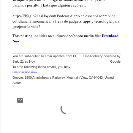
pasamos por alto. Hasta que alguien cayó en...
http://ElSiglo21esHoy.com Podcast diario en español sobre vida
cotidiana latinoamericana llena de gadgets, apps y tecnología para
¿mejorar la vida?
Download
This posting includes an audio/video/photo media file:
Now
You are subscribed to email updates from El
Email delivery powered by
Siglo 21 es Hoy.
Google
To stop receiving these emails, you may
unsubscribe now
.
Google, 1600 Amphitheatre Parkway, Mountain View, CA 94043, United
States
C
o
m