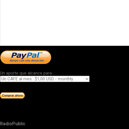
Un aporte que alcance para...
RadioPublic