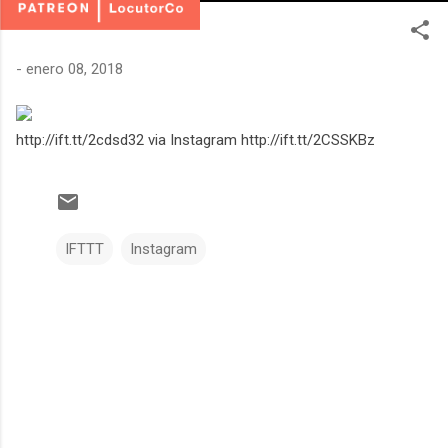
-
enero 08, 2018
http://ift.tt/2cdsd32 via Instagram http://ift.tt/2CSSKBz
IFTTT
Instagram
C
o
m
e
n
t