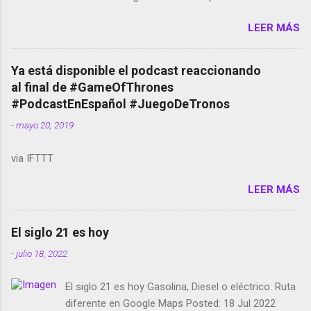
Amazon llega a Colombia y Argentina Habrá 5a
LEER MÁS
temporada de Black Mirror Twitter deja de verificar
cuentas Responden los fotógrafos Brian May y el
copyright en Instagram Música y vídeo selfies en la
Ya está disponible el podcast reaccionando
red social Riddley Scott saca a Kevin Spacey de su
al final de #GameOfThrones
película Francisco regaña a los que usan el
#PodcastEnEspañol #JuegoDeTronos
smartphone en sus misas La serie de la Tierra
-
mayo 20, 2019
Media GoBee - StartUp de bicicletas de alquiler
Stop Motion en Instagram Vodafone: me siento
via IFTTT
tumbado. Amazon Music: Chingo yo, chingas tu...
http://amzn.to/2z1UkPK Wifi en el avión #Jpod17
LEER MÁS
Live Photos en Google Photos Llegando Partimos
Dictados en Android El tamaño y su importancia...
El siglo 21 es hoy
-
julio 18, 2022
El siglo 21 es hoy Gasolina, Diesel o eléctrico: Ruta
diferente en Google Maps Posted: 18 Jul 2022