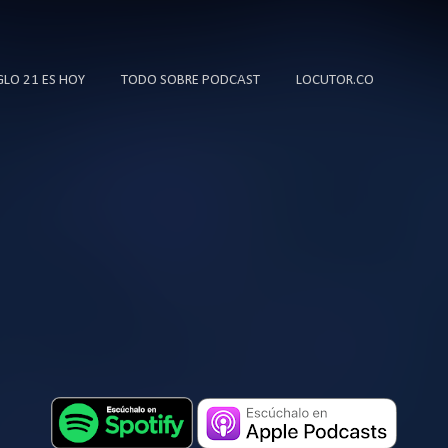
Ir al contenido principal
IGLO 21 ES HOY
TODO SOBRE PODCAST
LOCUTOR.CO