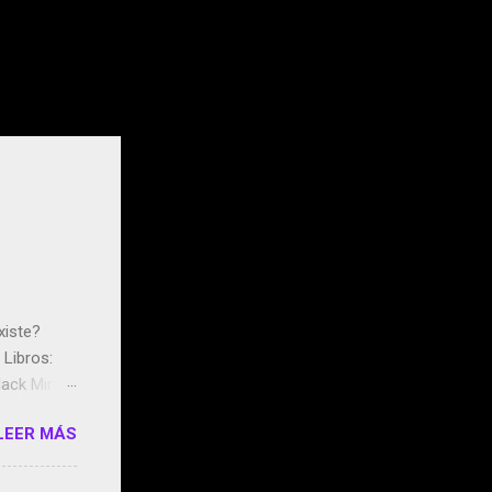
xiste?
Libros:
ack Mirror
n May y el
LEER MÁS
ddley
s que usan
 StartUp