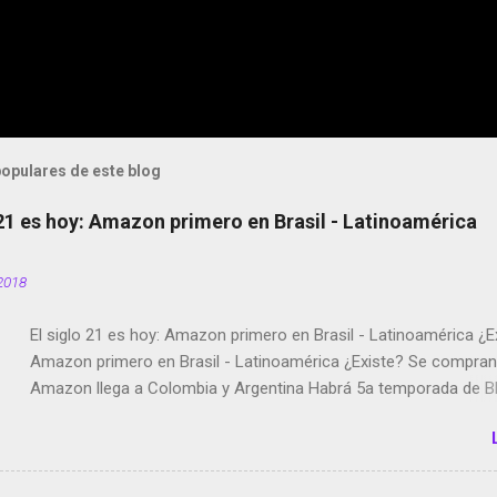
opulares de este blog
 21 es hoy: Amazon primero en Brasil - Latinoamérica
2018
El siglo 21 es hoy: Amazon primero en Brasil - Latinoamérica ¿E
Amazon primero en Brasil - Latinoamérica ¿Existe? Se compran 
Amazon llega a Colombia y Argentina Habrá 5a temporada de Bl
Twitter deja de verificar cuentas Responden los fotógrafos Bria
copyright en Instagram Música y vídeo selfies en la red social Ri
Scott saca a Kevin Spacey de su película Francisco regaña a lo
el smartphone en sus misas La serie de la Tierra Media GoBee -