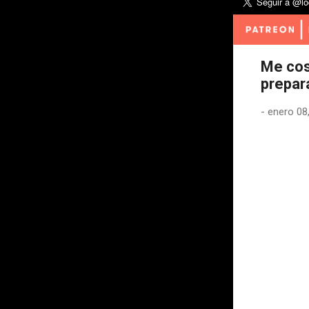
Me cos
prepar
-
enero 08