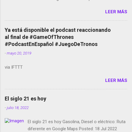
Amazon llega a Colombia y Argentina Habrá 5a
LEER MÁS
temporada de Black Mirror Twitter deja de verificar
cuentas Responden los fotógrafos Brian May y el
copyright en Instagram Música y vídeo selfies en la
Ya está disponible el podcast reaccionando
red social Riddley Scott saca a Kevin Spacey de su
al final de #GameOfThrones
película Francisco regaña a los que usan el
#PodcastEnEspañol #JuegoDeTronos
smartphone en sus misas La serie de la Tierra
-
mayo 20, 2019
Media GoBee - StartUp de bicicletas de alquiler
Stop Motion en Instagram Vodafone: me siento
via IFTTT
tumbado. Amazon Music: Chingo yo, chingas tu...
http://amzn.to/2z1UkPK Wifi en el avión #Jpod17
LEER MÁS
Live Photos en Google Photos Llegando Partimos
Dictados en Android El tamaño y su importancia...
El siglo 21 es hoy
-
julio 18, 2022
El siglo 21 es hoy Gasolina, Diesel o eléctrico: Ruta
diferente en Google Maps Posted: 18 Jul 2022