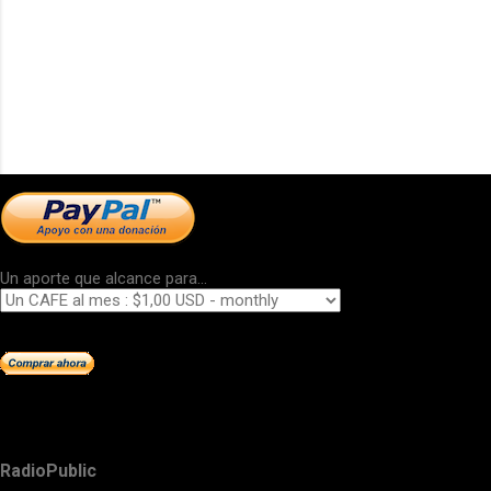
Un aporte que alcance para...
RadioPublic