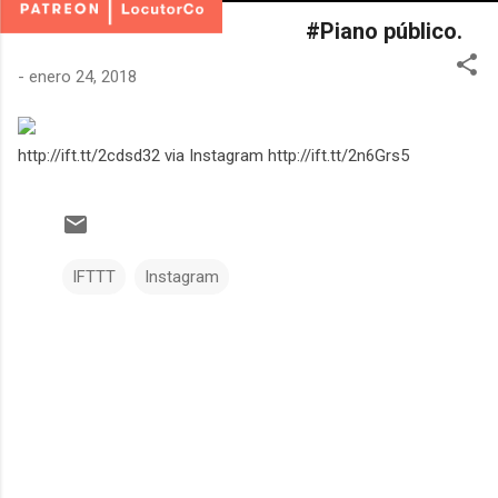
#Piano público.
-
enero 24, 2018
http://ift.tt/2cdsd32 via Instagram http://ift.tt/2n6Grs5
IFTTT
Instagram
C
o
m
e
n
t