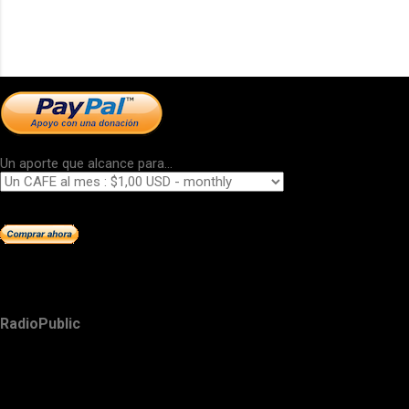
Un aporte que alcance para...
RadioPublic