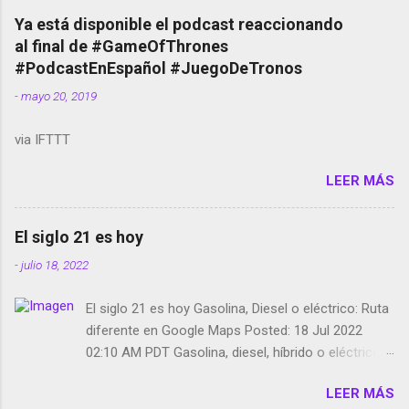
copyright en Instagram Música y vídeo selfies en la
Ya está disponible el podcast reaccionando
red social Riddley Scott saca a Kevin Spacey de su
al final de #GameOfThrones
película Francisco regaña a los que usan el
#PodcastEnEspañol #JuegoDeTronos
smartphone en sus misas La serie de la Tierra
-
mayo 20, 2019
Media GoBee - StartUp de bicicletas de alquiler
Stop Motion en Instagram Vodafone: me siento
via IFTTT
tumbado. Amazon Music: Chingo yo, chingas tu...
http://amzn.to/2z1UkPK Wifi en el avión #Jpod17
LEER MÁS
Live Photos en Google Photos Llegando Partimos
Dictados en Android El tamaño y su importancia...
El siglo 21 es hoy
-
julio 18, 2022
El siglo 21 es hoy Gasolina, Diesel o eléctrico: Ruta
diferente en Google Maps Posted: 18 Jul 2022
02:10 AM PDT Gasolina, diesel, híbrido o eléctrico:
según el motor podrás tener una ruta diferente en
LEER MÁS
Google Maps. Google Maps continúa