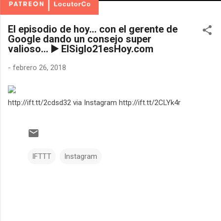
El episodio de hoy... con el gerente de
Google dando un consejo super
valioso... ▶️ ElSiglo21esHoy.com
-
febrero 26, 2018
http://ift.tt/2cdsd32 via Instagram http://ift.tt/2CLYk4r
IFTTT
Instagram
C
o
m