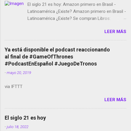
El siglo 21 es hoy: Amazon primero en Brasil -
Latinoamérica ¿Existe? Amazon primero en Brasil -
Latinoamérica ¿Existe? Se compran Libros:
Amazon llega a Colombia y Argentina Habrá 5a
LEER MÁS
temporada de Black Mirror Twitter deja de verificar
cuentas Responden los fotógrafos Brian May y el
copyright en Instagram Música y vídeo selfies en la
Ya está disponible el podcast reaccionando
red social Riddley Scott saca a Kevin Spacey de su
al final de #GameOfThrones
película Francisco regaña a los que usan el
#PodcastEnEspañol #JuegoDeTronos
smartphone en sus misas La serie de la Tierra
-
mayo 20, 2019
Media GoBee - StartUp de bicicletas de alquiler
Stop Motion en Instagram Vodafone: me siento
via IFTTT
tumbado. Amazon Music: Chingo yo, chingas tu...
http://amzn.to/2z1UkPK Wifi en el avión #Jpod17
LEER MÁS
Live Photos en Google Photos Llegando Partimos
Dictados en Android El tamaño y su importancia...
El siglo 21 es hoy
-
julio 18, 2022