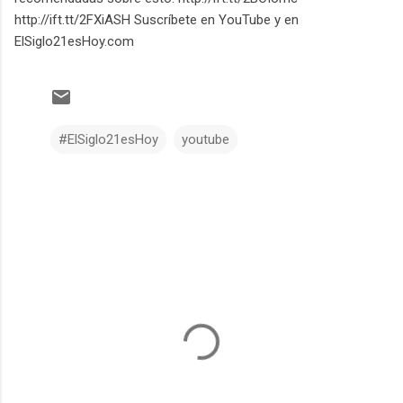
http://ift.tt/2FXiASH Suscríbete en YouTube y en
ElSiglo21esHoy.com
#ElSiglo21esHoy
youtube
C
o
m
e
n
t
a
r
i