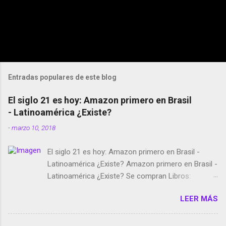
Entradas populares de este blog
El siglo 21 es hoy: Amazon primero en Brasil
- Latinoamérica ¿Existe?
-
marzo 10, 2018
El siglo 21 es hoy: Amazon primero en Brasil -
Latinoamérica ¿Existe? Amazon primero en Brasil -
Latinoamérica ¿Existe? Se compran Libros:
Amazon llega a Colombia y Argentina Habrá 5a
LEER MÁS
temporada de Black Mirror Twitter deja de verificar
cuentas Responden los fotógrafos Brian May y el
copyright en Instagram Música y vídeo selfies en la