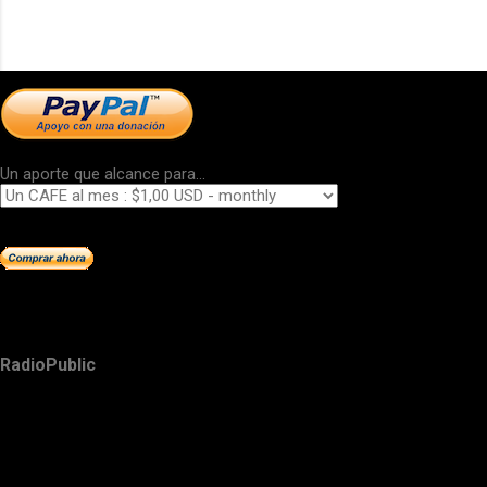
Un aporte que alcance para...
RadioPublic