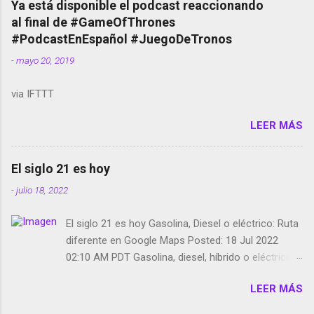
Ya está disponible el podcast reaccionando
red social Riddley Scott saca a Kevin Spacey de su
al final de #GameOfThrones
película Francisco regaña a los que usan el
#PodcastEnEspañol #JuegoDeTronos
smartphone en sus misas La serie de la Tierra
-
mayo 20, 2019
Media GoBee - StartUp de bicicletas de alquiler
Stop Motion en Instagram Vodafone: me siento
via IFTTT
tumbado. Amazon Music: Chingo yo, chingas tu...
http://amzn.to/2z1UkPK Wifi en el avión #Jpod17
LEER MÁS
Live Photos en Google Photos Llegando Partimos
Dictados en Android El tamaño y su importancia...
El siglo 21 es hoy
-
julio 18, 2022
El siglo 21 es hoy Gasolina, Diesel o eléctrico: Ruta
diferente en Google Maps Posted: 18 Jul 2022
02:10 AM PDT Gasolina, diesel, híbrido o eléctrico:
según el motor podrás tener una ruta diferente en
LEER MÁS
Google Maps. Google Maps continúa
evolucionando todos los días en dos sentidos uno