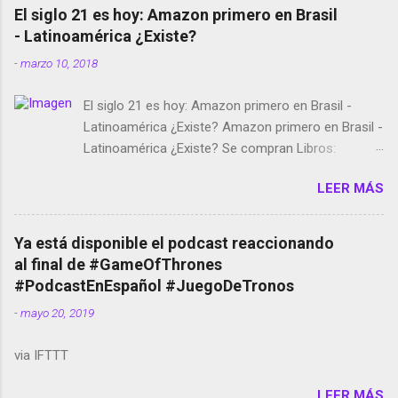
El siglo 21 es hoy: Amazon primero en Brasil
- Latinoamérica ¿Existe?
-
marzo 10, 2018
El siglo 21 es hoy: Amazon primero en Brasil -
Latinoamérica ¿Existe? Amazon primero en Brasil -
Latinoamérica ¿Existe? Se compran Libros:
Amazon llega a Colombia y Argentina Habrá 5a
LEER MÁS
temporada de Black Mirror Twitter deja de verificar
cuentas Responden los fotógrafos Brian May y el
copyright en Instagram Música y vídeo selfies en la
Ya está disponible el podcast reaccionando
red social Riddley Scott saca a Kevin Spacey de su
al final de #GameOfThrones
película Francisco regaña a los que usan el
#PodcastEnEspañol #JuegoDeTronos
smartphone en sus misas La serie de la Tierra
-
mayo 20, 2019
Media GoBee - StartUp de bicicletas de alquiler
Stop Motion en Instagram Vodafone: me siento
via IFTTT
tumbado. Amazon Music: Chingo yo, chingas tu...
http://amzn.to/2z1UkPK Wifi en el avión #Jpod17
LEER MÁS