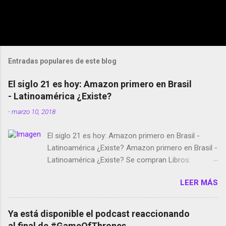
Entradas populares de este blog
El siglo 21 es hoy: Amazon primero en Brasil
- Latinoamérica ¿Existe?
-
marzo 10, 2018
El siglo 21 es hoy: Amazon primero en Brasil -
Latinoamérica ¿Existe? Amazon primero en Brasil -
Latinoamérica ¿Existe? Se compran Libros:
Amazon llega a Colombia y Argentina Habrá 5a
LEER MÁS
temporada de Black Mirror Twitter deja de verificar
cuentas Responden los fotógrafos Brian May y el
copyright en Instagram Música y vídeo selfies en la
Ya está disponible el podcast reaccionando
red social Riddley Scott saca a Kevin Spacey de su
al final de #GameOfThrones