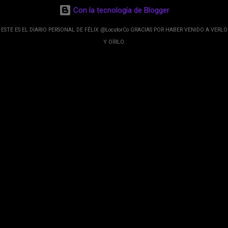
desarrolladores de Alphabet, la compañía matriz
Con la tecnología de Blogger
de Google; y por el otro lado tenemos el
crecimiento de Google Maps con lo que
ESTE ES EL DIARIO PERSONAL DE FÉLIX @LocutorCo GRACIAS POR HABER VENIDO A VERLO
informamos los usuarios reseñas del lugares
Y OÍRLO.
indicaciones p...