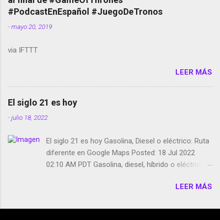
película Francisco regaña a los que usan el
#PodcastEnEspañol #JuegoDeTronos
smartphone en sus misas La serie de la Tierra
-
mayo 20, 2019
Media GoBee - StartUp de bicicletas de alquiler
Stop Motion en Instagram Vodafone: me siento
via IFTTT
tumbado. Amazon Music: Chingo yo, chingas tu...
http://amzn.to/2z1UkPK Wifi en el avión #Jpod17
LEER MÁS
Live Photos en Google Photos Llegando Partimos
Dictados en Android El tamaño y su importancia...
El siglo 21 es hoy
-
julio 18, 2022
El siglo 21 es hoy Gasolina, Diesel o eléctrico: Ruta
diferente en Google Maps Posted: 18 Jul 2022
02:10 AM PDT Gasolina, diesel, híbrido o eléctrico:
según el motor podrás tener una ruta diferente en
LEER MÁS
Google Maps. Google Maps continúa
evolucionando todos los días en dos sentidos uno
de esos sentidos es lo que hacen los