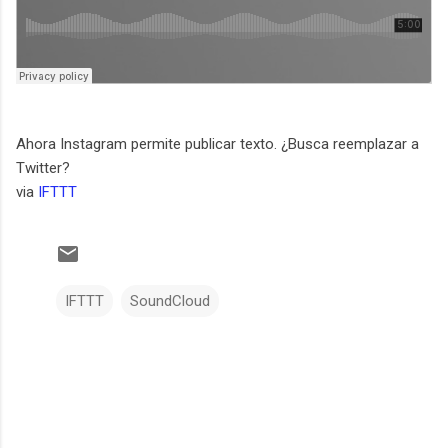
Ahora Instagram permite publicar texto. ¿Busca reemplazar a
Twitter?
via
IFTTT
IFTTT
SoundCloud
C
o
m
e