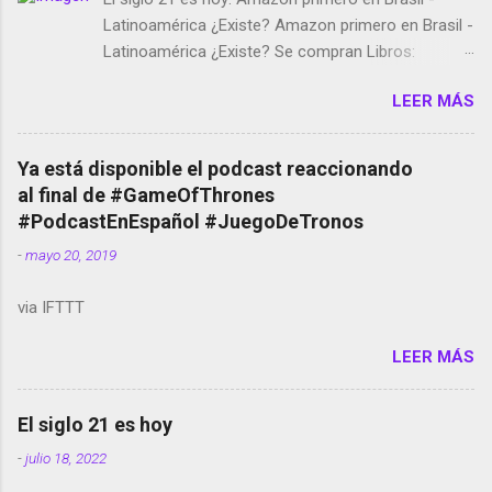
Latinoamérica ¿Existe? Amazon primero en Brasil -
Latinoamérica ¿Existe? Se compran Libros:
Amazon llega a Colombia y Argentina Habrá 5a
LEER MÁS
temporada de Black Mirror Twitter deja de verificar
cuentas Responden los fotógrafos Brian May y el
copyright en Instagram Música y vídeo selfies en la
Ya está disponible el podcast reaccionando
red social Riddley Scott saca a Kevin Spacey de su
al final de #GameOfThrones
película Francisco regaña a los que usan el
#PodcastEnEspañol #JuegoDeTronos
smartphone en sus misas La serie de la Tierra
-
mayo 20, 2019
Media GoBee - StartUp de bicicletas de alquiler
Stop Motion en Instagram Vodafone: me siento
via IFTTT
tumbado. Amazon Music: Chingo yo, chingas tu...
http://amzn.to/2z1UkPK Wifi en el avión #Jpod17
LEER MÁS
Live Photos en Google Photos Llegando Partimos
Dictados en Android El tamaño y su importancia...
El siglo 21 es hoy
-
julio 18, 2022