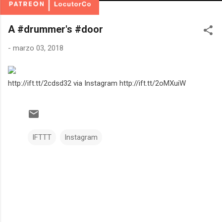
A #drummer's #door
-
marzo 03, 2018
http://ift.tt/2cdsd32 via Instagram http://ift.tt/2oMXuiW
IFTTT
Instagram
C
o
m
e
n