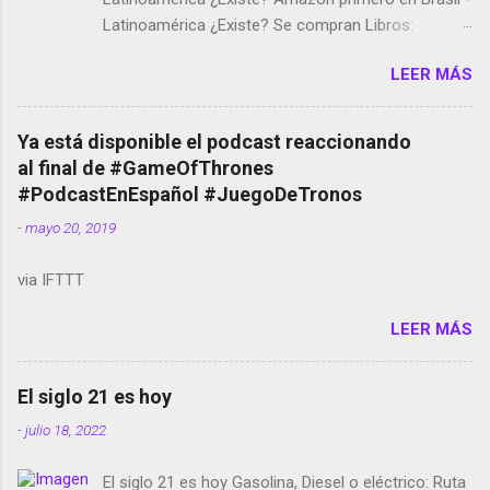
Latinoamérica ¿Existe? Se compran Libros:
Amazon llega a Colombia y Argentina Habrá 5a
LEER MÁS
temporada de Black Mirror Twitter deja de verificar
cuentas Responden los fotógrafos Brian May y el
copyright en Instagram Música y vídeo selfies en la
Ya está disponible el podcast reaccionando
red social Riddley Scott saca a Kevin Spacey de su
al final de #GameOfThrones
película Francisco regaña a los que usan el
#PodcastEnEspañol #JuegoDeTronos
smartphone en sus misas La serie de la Tierra
-
mayo 20, 2019
Media GoBee - StartUp de bicicletas de alquiler
Stop Motion en Instagram Vodafone: me siento
via IFTTT
tumbado. Amazon Music: Chingo yo, chingas tu...
http://amzn.to/2z1UkPK Wifi en el avión #Jpod17
LEER MÁS
Live Photos en Google Photos Llegando Partimos
Dictados en Android El tamaño y su importancia...
El siglo 21 es hoy
-
julio 18, 2022
El siglo 21 es hoy Gasolina, Diesel o eléctrico: Ruta