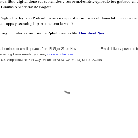
r un libro digital tiene sus sostenidos y sus bemoles. Este episodio fue grabado en 
l Gimnasio Moderno de Bogotá.
ElSiglo21esHoy.com Podcast diario en español sobre vida cotidiana latinoamericana
ts, apps y tecnología para ¿mejorar la vida?
Download Now
sting includes an audio/video/photo media file:
subscribed to email updates from El Siglo 21 es Hoy.
Email delivery powered 
receiving these emails, you may
unsubscribe now
.
1600 Amphitheatre Parkway, Mountain View, CA 94043, United States