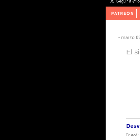
-
marzo 02
El s
Desve
Posted: