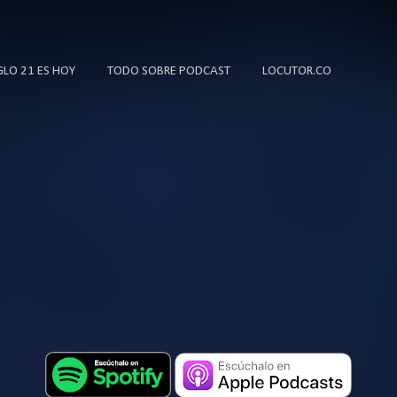
Ir al contenido principal
IGLO 21 ES HOY
TODO SOBRE PODCAST
LOCUTOR.CO