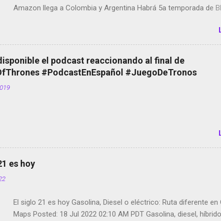
Amazon llega a Colombia y Argentina Habrá 5a temporada de Bl
Twitter deja de verificar cuentas Responden los fotógrafos Bria
copyright en Instagram Música y vídeo selfies en la red social Ri
Scott saca a Kevin Spacey de su película Francisco regaña a lo
el smartphone en sus misas La serie de la Tierra Media GoBee -
disponible el podcast reaccionando al final de
de bicicletas de alquiler Stop Motion en Instagram Vodafone: m
Thrones #PodcastEnEspañol #JuegoDeTronos
tumbado. Amazon Music: Chingo yo, chingas tu... http://amzn.t
2019
Wifi en el avión #Jpod17 Live Photos en Google Photos Llegan
Partimos Dictados en Android El tamaño y su importancia...
 21 es hoy
022
El siglo 21 es hoy Gasolina, Diesel o eléctrico: Ruta diferente e
Maps Posted: 18 Jul 2022 02:10 AM PDT Gasolina, diesel, híbrid