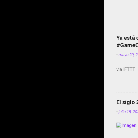
Ya está 
#GameOf
-
mayo 20, 
via IFTTT
El siglo
-
julio 18, 2