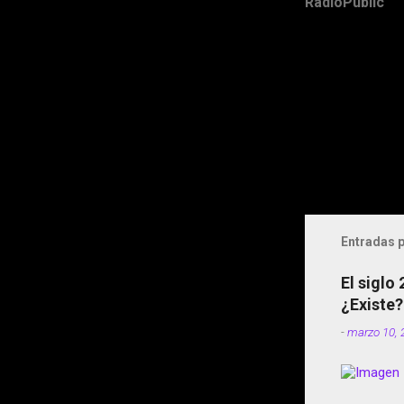
RadioPublic
Entradas p
El siglo
¿Existe?
-
marzo 10, 