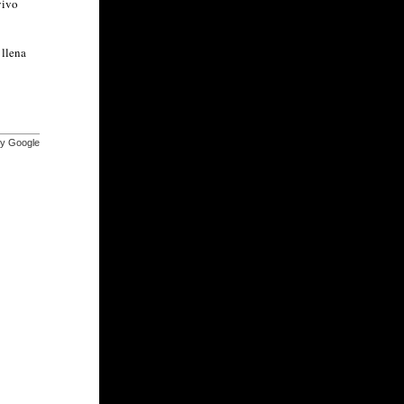
vivo
 llena
by Google