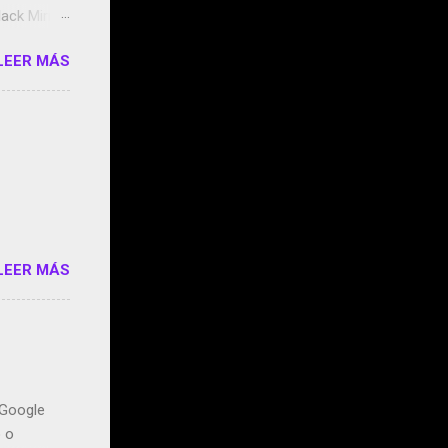
ack Mirror
n May y el
LEER MÁS
ddley
s que usan
 StartUp
e siento
o/2z1UkPK
do
LEER MÁS
n Google
o o