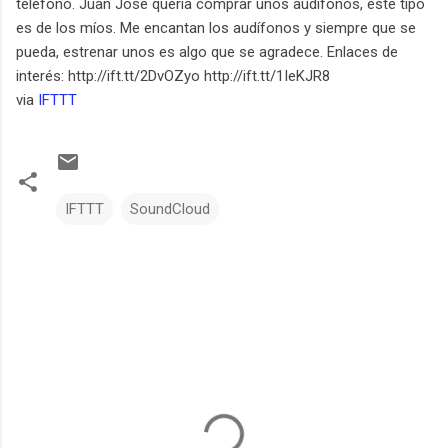
teléfono. Juan José quería comprar unos audífonos, este tipo
es de los míos. Me encantan los audífonos y siempre que se
pueda, estrenar unos es algo que se agradece. Enlaces de
interés: http://ift.tt/2DvOZyo http://ift.tt/1IeKJR8
via
IFTTT
IFTTT
SoundCloud
C
o
m
e
n
t
a