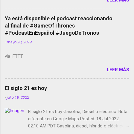
temporada de Black Mirror Twitter deja de verificar
cuentas Responden los fotógrafos Brian May y el
copyright en Instagram Música y vídeo selfies en la
Ya está disponible el podcast reaccionando
red social Riddley Scott saca a Kevin Spacey de su
al final de #GameOfThrones
película Francisco regaña a los que usan el
#PodcastEnEspañol #JuegoDeTronos
smartphone en sus misas La serie de la Tierra
-
mayo 20, 2019
Media GoBee - StartUp de bicicletas de alquiler
Stop Motion en Instagram Vodafone: me siento
via IFTTT
tumbado. Amazon Music: Chingo yo, chingas tu...
http://amzn.to/2z1UkPK Wifi en el avión #Jpod17
LEER MÁS
Live Photos en Google Photos Llegando Partimos
Dictados en Android El tamaño y su importancia...
El siglo 21 es hoy
-
julio 18, 2022
El siglo 21 es hoy Gasolina, Diesel o eléctrico: Ruta
diferente en Google Maps Posted: 18 Jul 2022
02:10 AM PDT Gasolina, diesel, híbrido o eléctrico:
según el motor podrás tener una ruta diferente en