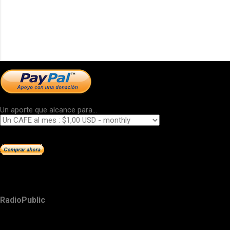
Un aporte que alcance para...
RadioPublic