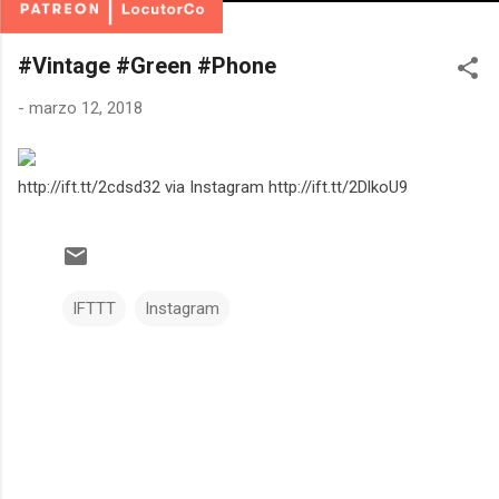
#Vintage #Green #Phone
-
marzo 12, 2018
http://ift.tt/2cdsd32 via Instagram http://ift.tt/2DlkoU9
IFTTT
Instagram
C
o
m
e
n