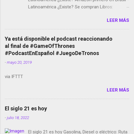
Latinoamérica ¿Existe? Se compran Libros:
Amazon llega a Colombia y Argentina Habrá 5a
LEER MÁS
temporada de Black Mirror Twitter deja de verificar
cuentas Responden los fotógrafos Brian May y el
copyright en Instagram Música y vídeo selfies en la
Ya está disponible el podcast reaccionando
red social Riddley Scott saca a Kevin Spacey de su
al final de #GameOfThrones
película Francisco regaña a los que usan el
#PodcastEnEspañol #JuegoDeTronos
smartphone en sus misas La serie de la Tierra
-
mayo 20, 2019
Media GoBee - StartUp de bicicletas de alquiler
Stop Motion en Instagram Vodafone: me siento
via IFTTT
tumbado. Amazon Music: Chingo yo, chingas tu...
http://amzn.to/2z1UkPK Wifi en el avión #Jpod17
LEER MÁS
Live Photos en Google Photos Llegando Partimos
Dictados en Android El tamaño y su importancia...
El siglo 21 es hoy
-
julio 18, 2022
El siglo 21 es hoy Gasolina, Diesel o eléctrico: Ruta