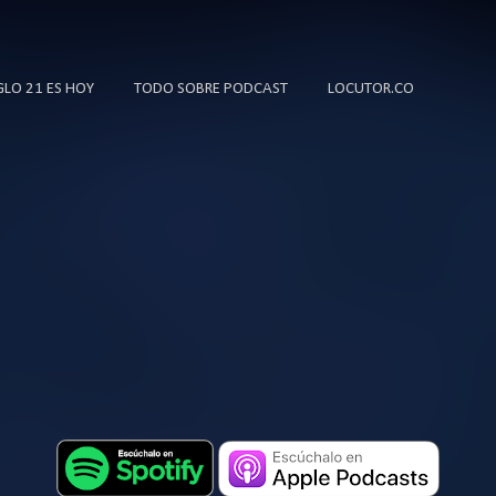
Ir al contenido principal
IGLO 21 ES HOY
TODO SOBRE PODCAST
LOCUTOR.CO