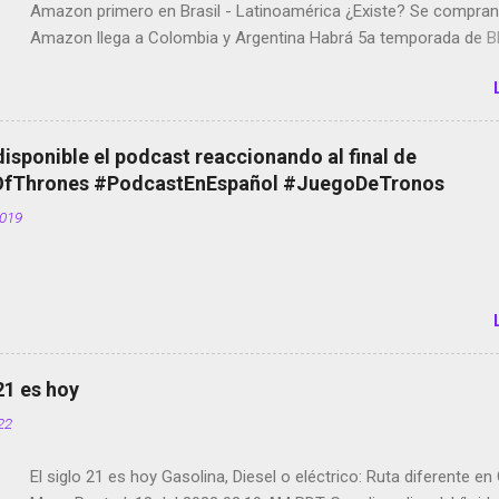
Amazon primero en Brasil - Latinoamérica ¿Existe? Se compran 
Amazon llega a Colombia y Argentina Habrá 5a temporada de Bl
Twitter deja de verificar cuentas Responden los fotógrafos Bria
copyright en Instagram Música y vídeo selfies en la red social Ri
Scott saca a Kevin Spacey de su película Francisco regaña a lo
el smartphone en sus misas La serie de la Tierra Media GoBee -
disponible el podcast reaccionando al final de
de bicicletas de alquiler Stop Motion en Instagram Vodafone: m
Thrones #PodcastEnEspañol #JuegoDeTronos
tumbado. Amazon Music: Chingo yo, chingas tu... http://amzn.t
2019
Wifi en el avión #Jpod17 Live Photos en Google Photos Llegan
Partimos Dictados en Android El tamaño y su importancia...
 21 es hoy
022
El siglo 21 es hoy Gasolina, Diesel o eléctrico: Ruta diferente e