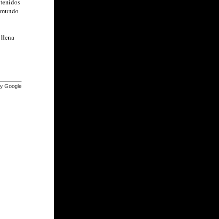
ntenidos
l mundo
 llena
by Google