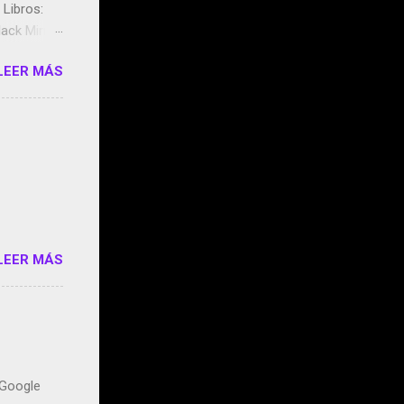
Libros:
ack Mirror
n May y el
LEER MÁS
ddley
s que usan
 StartUp
e siento
o/2z1UkPK
do
LEER MÁS
n Google