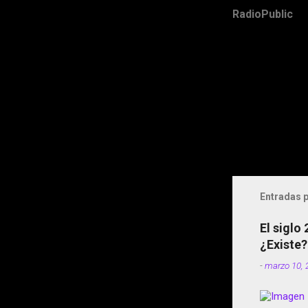
RadioPublic
Entradas p
El siglo
¿Existe?
-
marzo 10, 