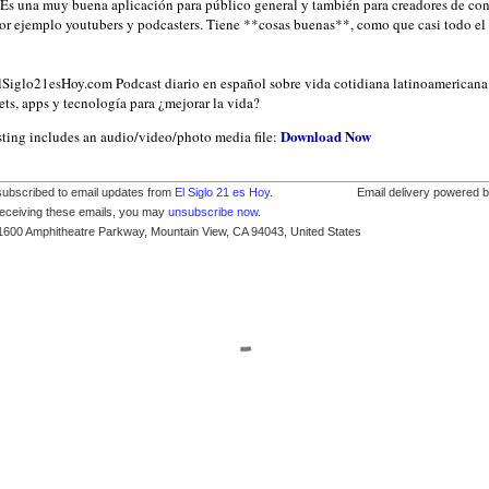
Es una muy buena aplicación para público general y también para creadores de co
r ejemplo youtubers y podcasters. Tiene **cosas buenas**, como que casi todo e
ElSiglo21esHoy.com Podcast diario en español sobre vida cotidiana latinoamericana
ts, apps y tecnología para ¿mejorar la vida?
Download Now
sting includes an audio/video/photo media file:
subscribed to email updates from
El Siglo 21 es Hoy
.
Email delivery powered 
receiving these emails, you may
unsubscribe now
.
1600 Amphitheatre Parkway, Mountain View, CA 94043, United States