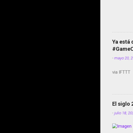
Ya está 
#GameOf
-
mayo 20, 
via IFTTT
El siglo
-
julio 18, 2