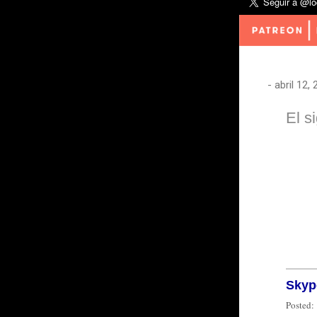
-
abril 12,
El s
Skyp
Posted: