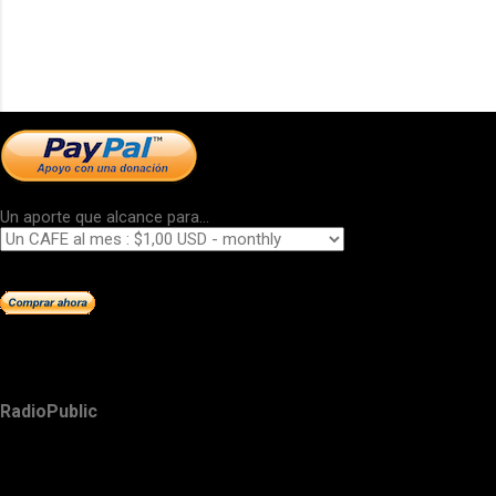
Un aporte que alcance para...
RadioPublic