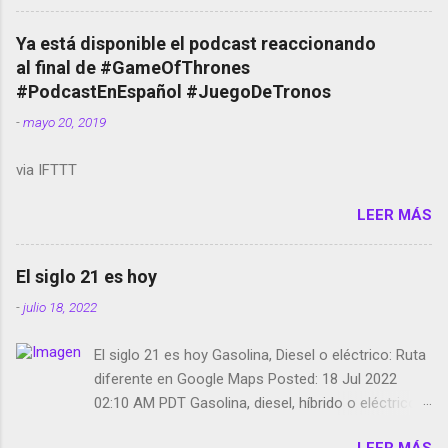
cuentas Responden los fotógrafos Brian May y el
copyright en Instagram Música y vídeo selfies en la
Ya está disponible el podcast reaccionando
red social Riddley Scott saca a Kevin Spacey de su
al final de #GameOfThrones
película Francisco regaña a los que usan el
#PodcastEnEspañol #JuegoDeTronos
smartphone en sus misas La serie de la Tierra
-
mayo 20, 2019
Media GoBee - StartUp de bicicletas de alquiler
Stop Motion en Instagram Vodafone: me siento
via IFTTT
tumbado. Amazon Music: Chingo yo, chingas tu...
http://amzn.to/2z1UkPK Wifi en el avión #Jpod17
LEER MÁS
Live Photos en Google Photos Llegando Partimos
Dictados en Android El tamaño y su importancia...
El siglo 21 es hoy
-
julio 18, 2022
El siglo 21 es hoy Gasolina, Diesel o eléctrico: Ruta
diferente en Google Maps Posted: 18 Jul 2022
02:10 AM PDT Gasolina, diesel, híbrido o eléctrico:
según el motor podrás tener una ruta diferente en
LEER MÁS