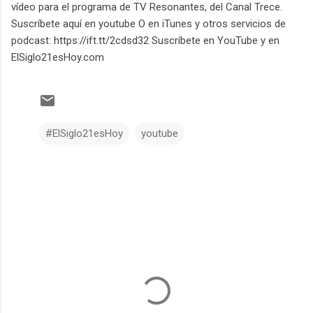
vídeo para el programa de TV Resonantes, del Canal Trece.
Suscríbete aquí en youtube O en iTunes y otros servicios de
podcast: https://ift.tt/2cdsd32 Suscríbete en YouTube y en
ElSiglo21esHoy.com
#ElSiglo21esHoy
youtube
C
o
m
e
n
t
a
r