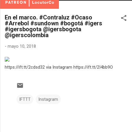
En el marco. #Contraluz #Ocaso
#Arrebol #sundown #bogotá #igers
#igersbogota @igersbogota
@igerscolombia
-
mayo 10, 2018
https://ift.tt/2cdsd32 via Instagram https://ift.tt/2I4bb9O
IFTTT
Instagram
C
o
m