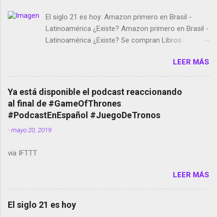
El siglo 21 es hoy: Amazon primero en Brasil -
Latinoamérica ¿Existe? Amazon primero en Brasil -
Latinoamérica ¿Existe? Se compran Libros:
Amazon llega a Colombia y Argentina Habrá 5a
LEER MÁS
temporada de Black Mirror Twitter deja de verificar
cuentas Responden los fotógrafos Brian May y el
copyright en Instagram Música y vídeo selfies en la
Ya está disponible el podcast reaccionando
red social Riddley Scott saca a Kevin Spacey de su
al final de #GameOfThrones
película Francisco regaña a los que usan el
#PodcastEnEspañol #JuegoDeTronos
smartphone en sus misas La serie de la Tierra
-
mayo 20, 2019
Media GoBee - StartUp de bicicletas de alquiler
Stop Motion en Instagram Vodafone: me siento
via IFTTT
tumbado. Amazon Music: Chingo yo, chingas tu...
http://amzn.to/2z1UkPK Wifi en el avión #Jpod17
LEER MÁS
Live Photos en Google Photos Llegando Partimos
Dictados en Android El tamaño y su importancia...
El siglo 21 es hoy