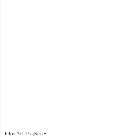
https://ift.tt/2rjNmzB