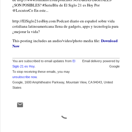
¿SON POSIBLES? #SerieBlu de El Siglo 21 es Hoy Por
@LocutorCo En este...
http://ElSiglo21esHoy.com Podcast diario en español sobre vida
cotidiana latinoamericana llena de gadgets, apps y tecnología para
¿mejorar la vida?
Download
This posting includes an audio/video/photo media file:
Now
You are subscribed to email updates from
El
Email delivery powered by
Siglo 21 es Hoy
.
Google
To stop receiving these emails, you may
unsubscribe now
.
Google, 1600 Amphitheatre Parkway, Mountain View, CA 94043, United
States
C
o