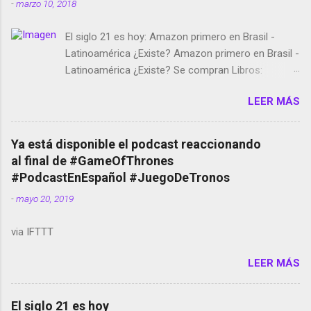
-
marzo 10, 2018
El siglo 21 es hoy: Amazon primero en Brasil -
Latinoamérica ¿Existe? Amazon primero en Brasil -
Latinoamérica ¿Existe? Se compran Libros:
Amazon llega a Colombia y Argentina Habrá 5a
LEER MÁS
temporada de Black Mirror Twitter deja de verificar
cuentas Responden los fotógrafos Brian May y el
copyright en Instagram Música y vídeo selfies en la
Ya está disponible el podcast reaccionando
red social Riddley Scott saca a Kevin Spacey de su
al final de #GameOfThrones
película Francisco regaña a los que usan el
#PodcastEnEspañol #JuegoDeTronos
smartphone en sus misas La serie de la Tierra
-
mayo 20, 2019
Media GoBee - StartUp de bicicletas de alquiler
Stop Motion en Instagram Vodafone: me siento
via IFTTT
tumbado. Amazon Music: Chingo yo, chingas tu...
http://amzn.to/2z1UkPK Wifi en el avión #Jpod17
LEER MÁS
Live Photos en Google Photos Llegando Partimos
Dictados en Android El tamaño y su importancia...
El siglo 21 es hoy