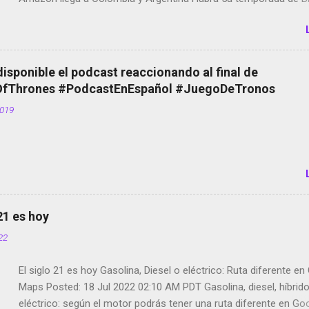
Twitter deja de verificar cuentas Responden los fotógrafos Bria
copyright en Instagram Música y vídeo selfies en la red social Ri
Scott saca a Kevin Spacey de su película Francisco regaña a lo
el smartphone en sus misas La serie de la Tierra Media GoBee -
disponible el podcast reaccionando al final de
de bicicletas de alquiler Stop Motion en Instagram Vodafone: m
Thrones #PodcastEnEspañol #JuegoDeTronos
tumbado. Amazon Music: Chingo yo, chingas tu... http://amzn.t
2019
Wifi en el avión #Jpod17 Live Photos en Google Photos Llegan
Partimos Dictados en Android El tamaño y su importancia...
 21 es hoy
022
El siglo 21 es hoy Gasolina, Diesel o eléctrico: Ruta diferente e
Maps Posted: 18 Jul 2022 02:10 AM PDT Gasolina, diesel, híbrid
eléctrico: según el motor podrás tener una ruta diferente en Go