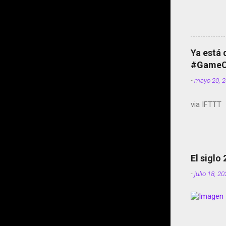
Ya está 
#GameOf
-
mayo 20, 
via IFTTT
El siglo
-
julio 18, 2