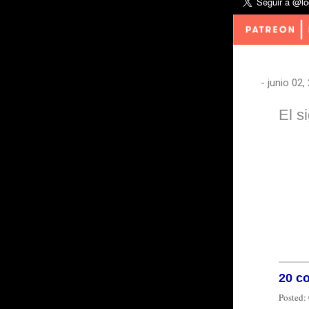
-
junio 02,
El s
20 c
Posted: