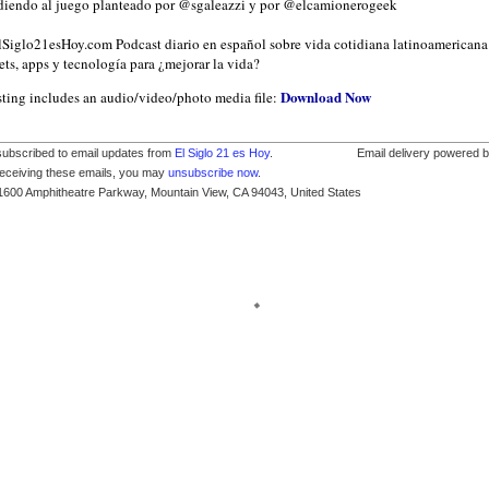
iendo al juego planteado por @sgaleazzi y por @elcamionerogeek
ElSiglo21esHoy.com Podcast diario en español sobre vida cotidiana latinoamericana
ts, apps y tecnología para ¿mejorar la vida?
Download Now
sting includes an audio/video/photo media file:
subscribed to email updates from
El Siglo 21 es Hoy
.
Email delivery powered 
receiving these emails, you may
unsubscribe now
.
1600 Amphitheatre Parkway, Mountain View, CA 94043, United States