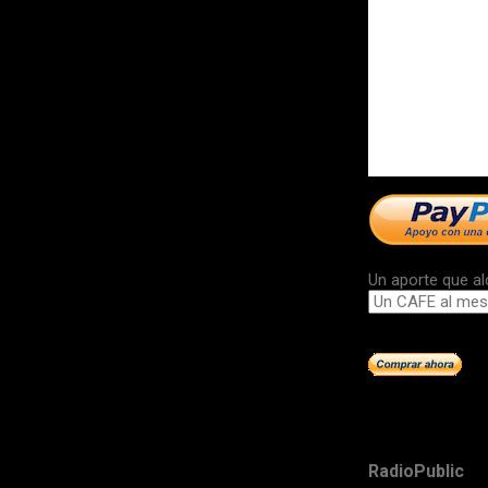
Un aporte que al
RadioPublic