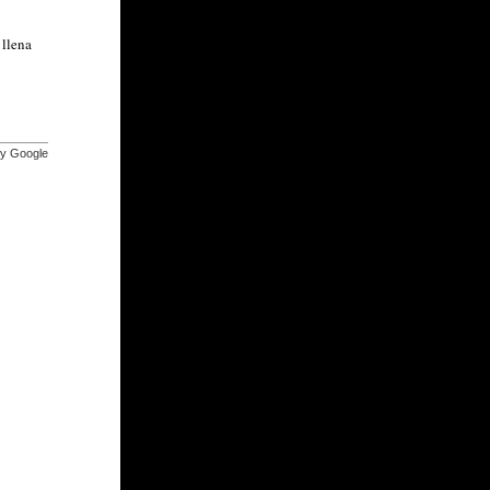
 llena
by Google