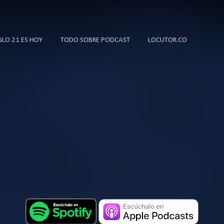
Ir al contenido principal
IGLO 21 ES HOY
TODO SOBRE PODCAST
LOCUTOR.CO