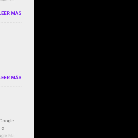
n May y el
LEER MÁS
ddley
s que usan
 StartUp
e siento
o/2z1UkPK
do
LEER MÁS
n Google
o o
ogle Maps.