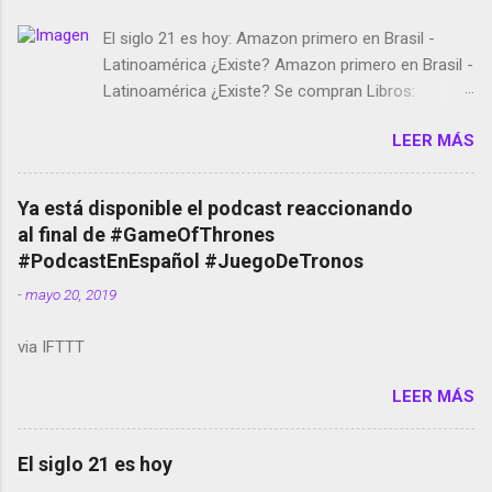
El siglo 21 es hoy: Amazon primero en Brasil -
Latinoamérica ¿Existe? Amazon primero en Brasil -
Latinoamérica ¿Existe? Se compran Libros:
Amazon llega a Colombia y Argentina Habrá 5a
LEER MÁS
temporada de Black Mirror Twitter deja de verificar
cuentas Responden los fotógrafos Brian May y el
copyright en Instagram Música y vídeo selfies en la
Ya está disponible el podcast reaccionando
red social Riddley Scott saca a Kevin Spacey de su
al final de #GameOfThrones
película Francisco regaña a los que usan el
#PodcastEnEspañol #JuegoDeTronos
smartphone en sus misas La serie de la Tierra
-
mayo 20, 2019
Media GoBee - StartUp de bicicletas de alquiler
Stop Motion en Instagram Vodafone: me siento
via IFTTT
tumbado. Amazon Music: Chingo yo, chingas tu...
http://amzn.to/2z1UkPK Wifi en el avión #Jpod17
LEER MÁS
Live Photos en Google Photos Llegando Partimos
Dictados en Android El tamaño y su importancia...
El siglo 21 es hoy