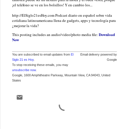
¡el teléfono se ve en los bolsillos! Y en cambio los...
http://ElSiglo21esHoy.com Podcast diario en español sobre vida
cotidiana latinoamericana llena de gadgets, apps y tecnología para
¿mejorar la vida?
Download
This posting includes an audio/video/photo media file:
Now
You are subscribed to email updates from
El
Email delivery powered by
Siglo 21 es Hoy
.
Google
To stop receiving these emails, you may
unsubscribe now
.
Google, 1600 Amphitheatre Parkway, Mountain View, CA 94043, United
States
C
o
m