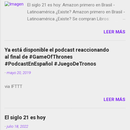
El siglo 21 es hoy: Amazon primero en Brasil -
Latinoamérica ¿Existe? Amazon primero en Brasil -
Latinoamérica ¿Existe? Se compran Libros:
Amazon llega a Colombia y Argentina Habrá 5a
LEER MÁS
temporada de Black Mirror Twitter deja de verificar
cuentas Responden los fotógrafos Brian May y el
copyright en Instagram Música y vídeo selfies en la
Ya está disponible el podcast reaccionando
red social Riddley Scott saca a Kevin Spacey de su
al final de #GameOfThrones
película Francisco regaña a los que usan el
#PodcastEnEspañol #JuegoDeTronos
smartphone en sus misas La serie de la Tierra
-
mayo 20, 2019
Media GoBee - StartUp de bicicletas de alquiler
Stop Motion en Instagram Vodafone: me siento
via IFTTT
tumbado. Amazon Music: Chingo yo, chingas tu...
http://amzn.to/2z1UkPK Wifi en el avión #Jpod17
LEER MÁS
Live Photos en Google Photos Llegando Partimos
Dictados en Android El tamaño y su importancia...
El siglo 21 es hoy
-
julio 18, 2022