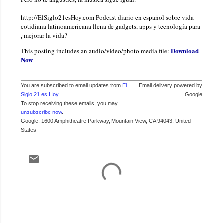
http://ElSiglo21esHoy.com Podcast diario en español sobre vida
cotidiana latinoamericana llena de gadgets, apps y tecnología para
¿mejorar la vida?
Download
This posting includes an audio/video/photo media file:
Now
You are subscribed to email updates from
El
Email delivery powered by
Siglo 21 es Hoy
.
Google
To stop receiving these emails, you may
unsubscribe now
.
Google, 1600 Amphitheatre Parkway, Mountain View, CA 94043, United
States
C
o
m