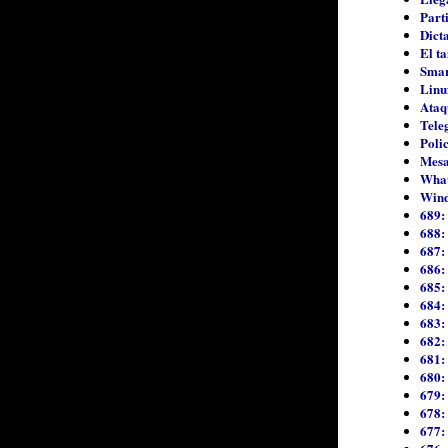
Part
Dict
El t
Sma
Linu
Ataq
Tele
Poli
Mesa
What
Wind
689:
688:
687:
686: 
685:
684:
683:
682:
681:
680:
679:
678:
677: