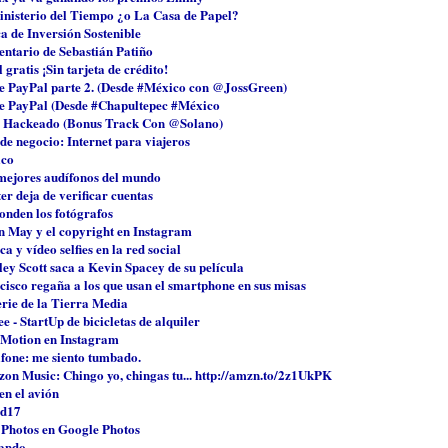
inisterio del Tiempo ¿o La Casa de Papel?
a de Inversión Sostenible
ntario de Sebastián Patiño
 gratis ¡Sin tarjeta de crédito!
e PayPal parte 2. (Desde #México con @JossGreen)
e PayPal (Desde #Chapultepec #México
 Hackeado (Bonus Track Con @Solano)
de negocio: Internet para viajeros
co
mejores audífonos del mundo
er deja de verificar cuentas
onden los fotógrafos
n May y el copyright en Instagram
a y vídeo selfies en la red social
ey Scott saca a Kevin Spacey de su película
cisco regaña a los que usan el smartphone en sus misas
erie de la Tierra Media
 - StartUp de bicicletas de alquiler
 Motion en Instagram
fone: me siento tumbado.
on Music: Chingo yo, chingas tu... http://amzn.to/2z1UkPK
en el avión
d17
 Photos en Google Photos
ando