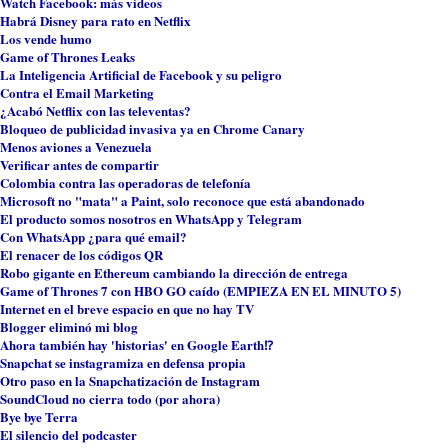
 Watch Facebook: más vídeos
 Habrá Disney para rato en Netflix
 Los vende humo
 Game of Thrones Leaks
La Inteligencia Artificial de Facebook y su peligro
 Contra el Email Marketing
¿Acabó Netflix con las televentas?
 Bloqueo de publicidad invasiva ya en Chrome Canary
 Menos aviones a Venezuela
Verificar antes de compartir
 Colombia contra las operadoras de telefonía
 Microsoft no "mata" a Paint, solo reconoce que está abandonado
 El producto somos nosotros en WhatsApp y Telegram
 Con WhatsApp ¿para qué email?
 El renacer de los códigos QR
 Robo gigante en Ethereum cambiando la dirección de entrega
 Game of Thrones 7 con HBO GO caído (EMPIEZA EN EL MINUTO 5)
Internet en el breve espacio en que no hay TV
 Blogger eliminó mi blog
 Ahora también hay 'historias' en Google Earth⁉️
 Snapchat se instagramiza en defensa propia
 Otro paso en la Snapchatización de Instagram
 SoundCloud no cierra todo (por ahora)
 Bye bye Terra
El silencio del podcaster