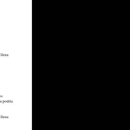
 llena
os
a podría
 llena