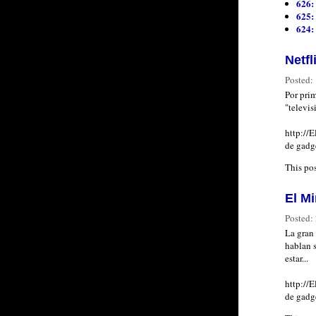
626: 
625: 
624: 
Netf
Posted:
Por pri
"televis
http://
de gadge
This po
El M
Posted:
La gran
hablan 
estar...
http://
de gadge