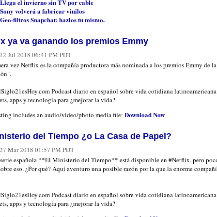
Llega el invierno sin TV por cable
Sony volverá a fabricar vinilos
Geo-filtros Snapchat: hazlos tu mismo.
lix ya va ganando los premios Emmy
12 Jul 2018 06:41 PM PDT
mera vez Netflix es la compañía productora más nominada a los premios Emmy de la
ión".
ElSiglo21esHoy.com Podcast diario en español sobre vida cotidiana latinoamericana
ts, apps y tecnología para ¿mejorar la vida?
Download Now
sting includes an audio/video/photo media file:
inisterio del Tiempo ¿o La Casa de Papel?
27 Mar 2018 01:57 PM PDT
 serie española **El Ministerio del Tiempo** está disponible en #Netflix, pero poc
sobre eso. ¿Por qué? Aquí aventuro una posible razón por la que la enorme compañí
ElSiglo21esHoy.com Podcast diario en español sobre vida cotidiana latinoamericana
ts, apps y tecnología para ¿mejorar la vida?