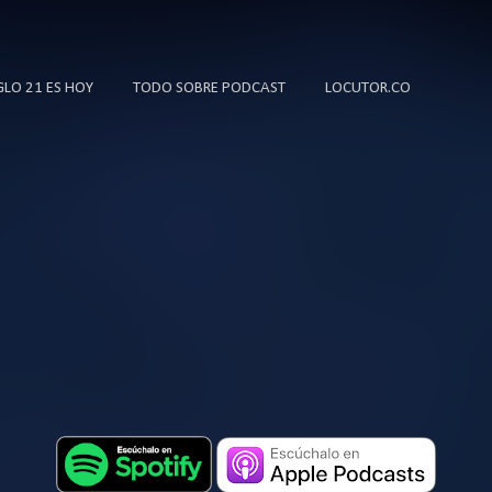
Ir al contenido principal
IGLO 21 ES HOY
TODO SOBRE PODCAST
LOCUTOR.CO