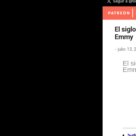
El sigl
Emmy
-
julio 13,
El s
Em
Netf