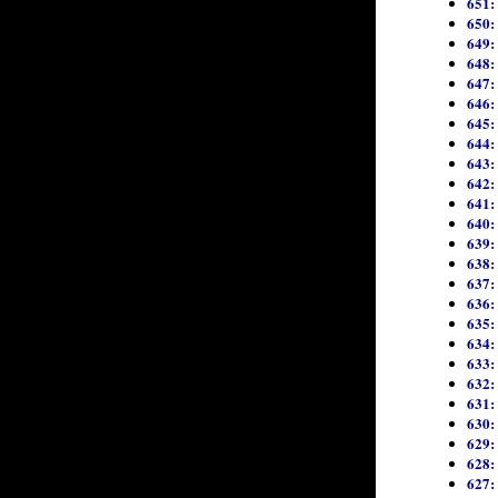
651:
650:
649:
648:
647: 
646:
645: 
644:
643:
642: 
641:
640:
639:
638:
637:
636:
635:
634: 
633:
632:
631:
630:
629:
628:
627: 