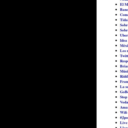
El M
Banc
Come
Tidal
Sobr
Sobr
Uber
Idea 
Méxi
Los 
Twitt
Resp
Bria
Músic
Riddl
Fran
La s
GoBee
Stop
Voda
Amaz
Wifi 
#Jpo
Live
Lleg