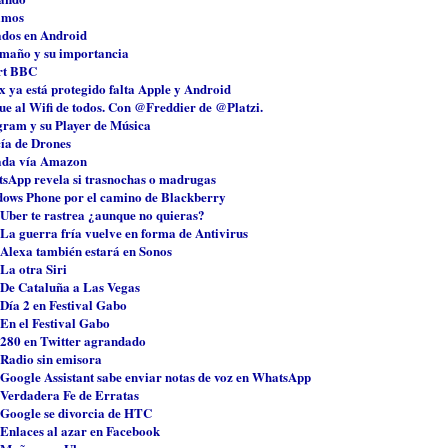
imos
ados en Android
amaño y su importancia
rt BBC
x ya está protegido falta Apple y Android
ue al Wifi de todos. Con @Freddier de @Platzi.
gram y su Player de Música
cía de Drones
da vía Amazon
sApp revela si trasnochas o madrugas
ows Phone por el camino de Blackberry
 Uber te rastrea ¿aunque no quieras?
 La guerra fría vuelve en forma de Antivirus
 Alexa también estará en Sonos
La otra Siri
 De Cataluña a Las Vegas
 Día 2 en Festival Gabo
 En el Festival Gabo
 280 en Twitter agrandado
 Radio sin emisora
 Google Assistant sabe enviar notas de voz en WhatsApp
 Verdadera Fe de Erratas
 Google se divorcia de HTC
 Enlaces al azar en Facebook