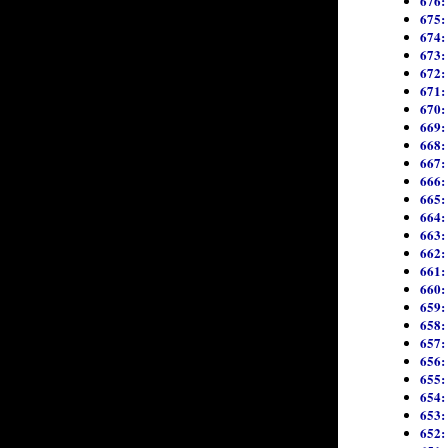
676:
675: 
674:
673:
672:
671:
670: 
669:
668:
667:
666:
665: 
664:
663:
662:
661:
660:
659:
658:
657:
656:
655:
654:
653:
652: