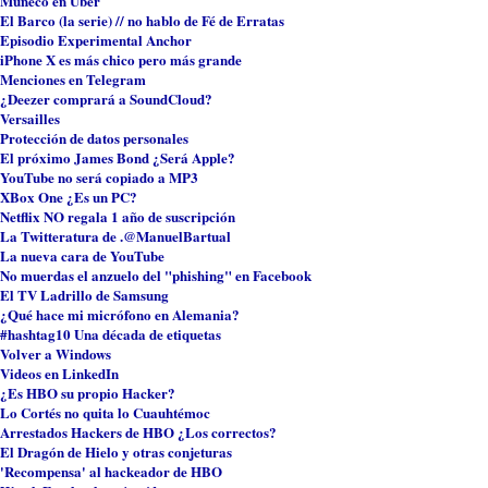
 Muñeco en Uber
El Barco (la serie) // no hablo de Fé de Erratas
 Episodio Experimental Anchor
 iPhone X es más chico pero más grande
 Menciones en Telegram‬
 ‪¿Deezer comprará a SoundCloud?‬
Versailles
 Protección de datos personales
 El próximo James Bond ¿Será Apple?‬
 YouTube no será copiado a MP3‬
 XBox One ¿Es un PC?‬
Netflix NO regala 1 año de suscripción‬
 La Twitteratura de .‪@ManuelBartual
 La nueva cara de YouTube
 No muerdas el anzuelo del "phishing" en Facebook
 El TV Ladrillo de Samsung
 ¿Qué hace mi micrófono en Alemania?
 #hashtag10 Una década de etiquetas
 Volver a Windows
 Videos en LinkedIn
 ¿Es HBO su propio Hacker?
 Lo Cortés no quita lo Cuauhtémoc
 Arrestados Hackers de HBO ¿Los correctos?
 El Dragón de Hielo y otras conjeturas
 'Recompensa' al hackeador de HBO