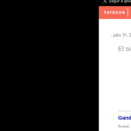
-
julio 31,
El s
Gand
Posted: