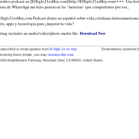
sodios podcast en [ElSiglo21esHoy.com](http://ElSiglo21esHoy.com) • • • Una hist
dena de WhatsApp me hizo pensar en las "mentiras" que compartimos por esa...
ElSiglo21esHoy.com Podcast diario en español sobre vida cotidiana latinoamericana
ts, apps y tecnología para ¿mejorar la vida?
Download Now
sting includes an audio/video/photo media file:
subscribed to email updates from
El Siglo 21 es Hoy
.
Email delivery powered 
receiving these emails, you may
unsubscribe now
.
1600 Amphitheatre Parkway, Mountain View, CA 94043, United States