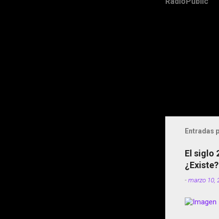
RadioPublic
Entradas p
El siglo
¿Existe?
-
marzo 10, 