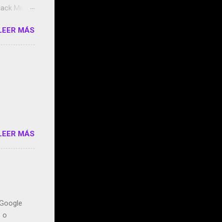
ack Mirror
n May y el
LEER MÁS
ddley
s que usan
 StartUp
e siento
o/2z1UkPK
do
LEER MÁS
n Google
o o