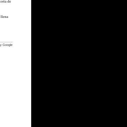
oria de
 llena
by Google