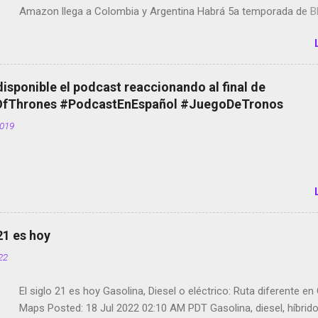
Amazon llega a Colombia y Argentina Habrá 5a temporada de Bl
Twitter deja de verificar cuentas Responden los fotógrafos Bria
copyright en Instagram Música y vídeo selfies en la red social Ri
Scott saca a Kevin Spacey de su película Francisco regaña a lo
el smartphone en sus misas La serie de la Tierra Media GoBee -
disponible el podcast reaccionando al final de
de bicicletas de alquiler Stop Motion en Instagram Vodafone: m
Thrones #PodcastEnEspañol #JuegoDeTronos
tumbado. Amazon Music: Chingo yo, chingas tu... http://amzn.t
2019
Wifi en el avión #Jpod17 Live Photos en Google Photos Llegan
Partimos Dictados en Android El tamaño y su importancia...
 21 es hoy
022
El siglo 21 es hoy Gasolina, Diesel o eléctrico: Ruta diferente e
Maps Posted: 18 Jul 2022 02:10 AM PDT Gasolina, diesel, híbrid