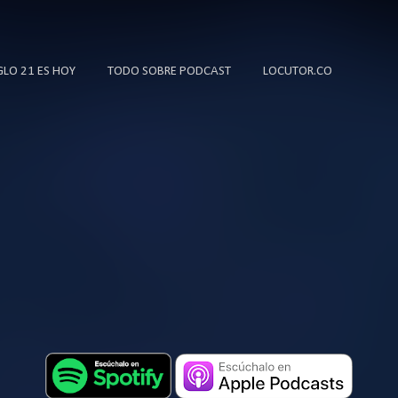
Ir al contenido principal
IGLO 21 ES HOY
TODO SOBRE PODCAST
LOCUTOR.CO