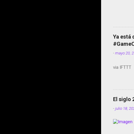
Ya está 
#GameOf
-
mayo 20, 
via IFTTT
El siglo
-
julio 18, 2